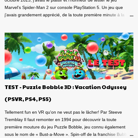
octobre 2023, j'avais le plaisir et l'honneur de tester le jeu
Marvel's Spider-Man 2 sur console PlayStation 5. Un jeu que
j'avais grandement apprécié, de la toute première minute à la
grande finale épique. À quel point j'avais apprécié mon
expérience? Je lui avais donné la spectaculaire note de 10/10.
Pour revoir mon test, c'est par ici . Lorsque PlayStation Canada
nous a contacté il y a deux semaines pour faire le test de la
version PC, laquelle a vu le jour le 30 janvier dernier, je me suis
tout de suite dit : Ça serait génial d'y retourner, mais de façon
portable! Ouiiii, vous l'aurez deviné, je suis plongé dans le test de
Marvel's Spider-Man 2 PC sur la portable de Valve, ma
Steamdeck. Précisons tout de suite que le jeu tourne bien sur
TEST - Puzzle Bobble 3D : Vacation Odyssey
Steamdeck . Je me suis dit que puisque le premier volet, ainsi
que l'aventure Miles Morales sont approuvés 100% par Valve
(PSVR, PS4, PS5)
pour la compatibilité St...
Tellement fun en VR qu'on ne veut pas le lâcher! Par Steeve
Tremblay Il faut remonter en 1994 pour découvrir la toute
première mouture du jeu Puzzle Bobble, jeu connu également
sous le nom de « Bust-a-Move ». Spin-off de la franchise Bubble