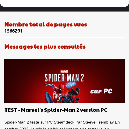
m
e
n
Nombre total de pages vues
t
1
5
6
6
2
9
1
a
i
Messages les plus consultés
r
e
s
TEST - Marvel's Spider-Man 2 version PC
Spider-Man 2 testé sur PC Steamdeck Par Steeve Tremblay En