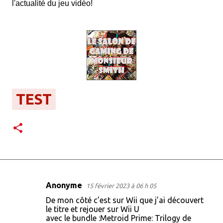
l'actualité du jeu vidéo!
TEST
Anonyme
15 février 2023 à 06 h 05
C
De mon côté c’est sur Wii que j’ai découvert
o
le titre et rejouer sur Wii U
avec le bundle :Metroid Prime: Trilogy de
m