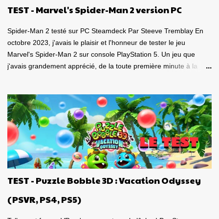
TEST - Marvel's Spider-Man 2 version PC
Spider-Man 2 testé sur PC Steamdeck Par Steeve Tremblay En
octobre 2023, j'avais le plaisir et l'honneur de tester le jeu
Marvel's Spider-Man 2 sur console PlayStation 5. Un jeu que
j'avais grandement apprécié, de la toute première minute à la
grande finale épique. À quel point j'avais apprécié mon
expérience? Je lui avais donné la spectaculaire note de 10/10.
Pour revoir mon test, c'est par ici . Lorsque PlayStation Canada
nous a contacté il y a deux semaines pour faire le test de la
version PC, laquelle a vu le jour le 30 janvier dernier, je me suis
tout de suite dit : Ça serait génial d'y retourner, mais de façon
portable! Ouiiii, vous l'aurez deviné, je suis plongé dans le test de
Marvel's Spider-Man 2 PC sur la portable de Valve, ma
Steamdeck. Précisons tout de suite que le jeu tourne bien sur
TEST - Puzzle Bobble 3D : Vacation Odyssey
Steamdeck . Je me suis dit que puisque le premier volet, ainsi
que l'aventure Miles Morales sont approuvés 100% par Valve
(PSVR, PS4, PS5)
pour la compatibilité St...