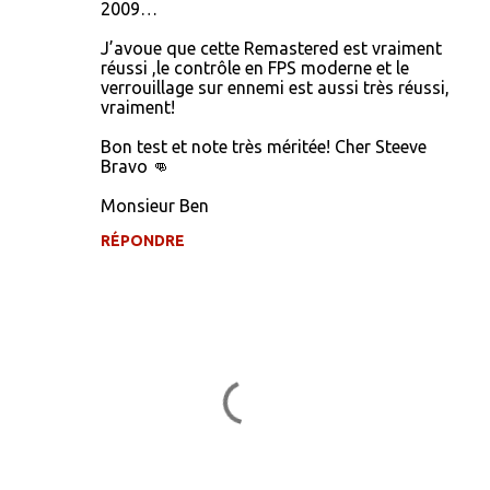
2009…
m
J’avoue que cette Remastered est vraiment
e
réussi ,le contrôle en FPS moderne et le
n
verrouillage sur ennemi est aussi très réussi,
vraiment!
t
a
Bon test et note très méritée! Cher Steeve
Bravo 👊
i
r
Monsieur Ben
e
RÉPONDRE
s