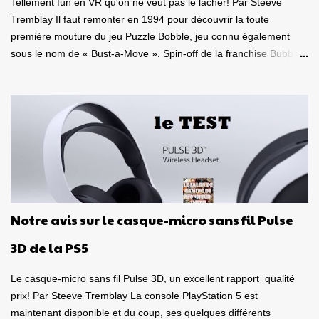
Tellement fun en VR qu'on ne veut pas le lâcher! Par Steeve
Tremblay Il faut remonter en 1994 pour découvrir la toute
première mouture du jeu Puzzle Bobble, jeu connu également
sous le nom de « Bust-a-Move ». Spin-off de la franchise Bubble
Bobble, laquelle a débutée en 1986, cela fait donc 35 ans que ce
duo de petits dragons colorés Bub et Bob, fait le bonheur des
joueurs à travers le monde. Mais là, la franchise vient d'atteindre
un sommet, de prendre une tangente inattendue, soit celle de la
réalité virtuelle! Oui, Puzzle Bobble 3D: Vacation Odyssey peut se
jouer de façon classique sur un téléviseur, mais il peut également
se jouer en VR sur une console de Sony! C'est d'ailleurs sur une
version PlayStation VR à laquelle je me suis attardé. Un jeu de
puzzle en réalité virtuelle! Mais quelle bonne idée! Le but de cette
Notre avis sur le casque-micro sans fil Pulse
toute nouvelle itération est évidemment comme tous les autres
jeu de la franchise, soit de regrouper au minimum trois billes de
3D de la PS5
couleur identique, pour...
Le casque-micro sans fil Pulse 3D, un excellent rapport qualité
prix! Par Steeve Tremblay La console PlayStation 5 est
maintenant disponible et du coup, ses quelques différents