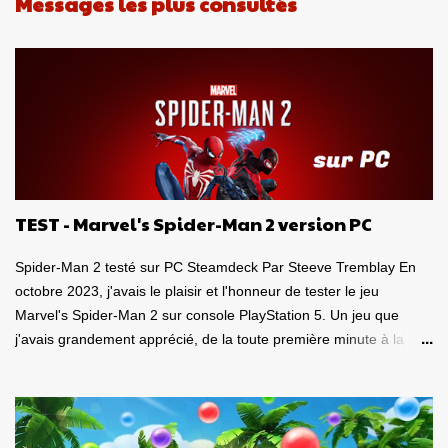
Messages les plus consultés
r
e
s
TEST - Marvel's Spider-Man 2 version PC
Spider-Man 2 testé sur PC Steamdeck Par Steeve Tremblay En
octobre 2023, j'avais le plaisir et l'honneur de tester le jeu
Marvel's Spider-Man 2 sur console PlayStation 5. Un jeu que
j'avais grandement apprécié, de la toute première minute à la
grande finale épique. À quel point j'avais apprécié mon
expérience? Je lui avais donné la spectaculaire note de 10/10.
Pour revoir mon test, c'est par ici . Lorsque PlayStation Canada
nous a contacté il y a deux semaines pour faire le test de la