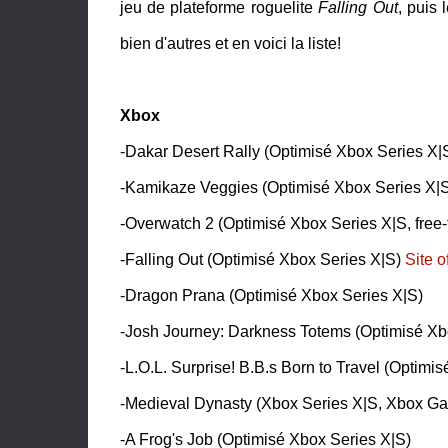
jeu de plateforme roguelite
Falling Out
, puis 
bien d'autres et en voici la liste!
Xbox
-Dakar Desert Rally (Optimisé Xbox Series X|
-Kamikaze Veggies (Optimisé Xbox Series X|
-Overwatch 2 (Optimisé Xbox Series X|S, free-
-Falling Out (Optimisé Xbox Series X|S)
Site of
-Dragon Prana (Optimisé Xbox Series X|S)
-Josh Journey: Darkness Totems (Optimisé X
-L.O.L. Surprise! B.B.s Born to Travel (Optimi
-Medieval Dynasty (Xbox Series X|S, Xbox G
-A Frog's Job (Optimisé Xbox Series X|S)