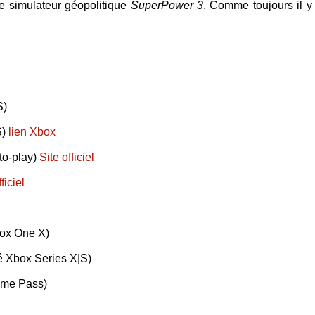
le simulateur géopolitique
SuperPower 3
. Comme toujours il y
S)
S)
lien Xbox
to-play)
Site officiel
ficiel
box One X)
sé Xbox Series X|S)
ame Pass)