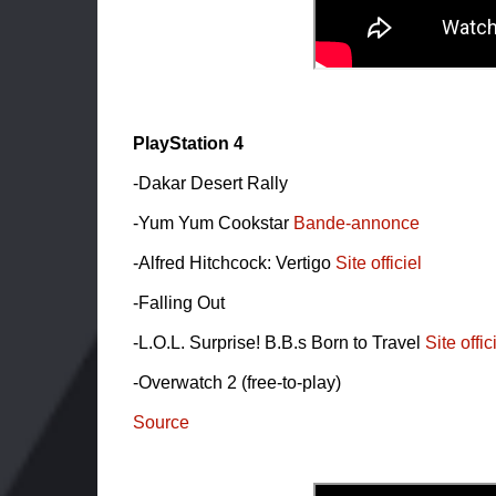
PlayStation 4
-Dakar Desert Rally
-Yum Yum Cookstar
Bande-annonce
-Alfred Hitchcock: Vertigo
Site officiel
-Falling Out
-L.O.L. Surprise! B.B.s Born to Travel
Site offic
-Overwatch 2 (free-to-play)
Source