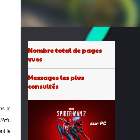
Nombre total de pages
vues
Messages les plus
consultés
ns le
YoRHa
nt le