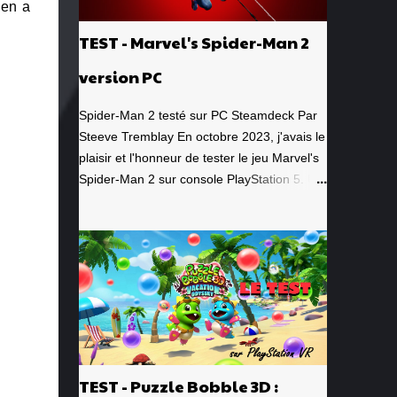
 en a
TEST - Marvel's Spider-Man 2
version PC
Spider-Man 2 testé sur PC Steamdeck Par
Steeve Tremblay En octobre 2023, j'avais le
plaisir et l'honneur de tester le jeu Marvel's
Spider-Man 2 sur console PlayStation 5. Un
jeu que j'avais grandement apprécié, de la
toute première minute à la grande finale
épique. À quel point j'avais apprécié mon
expérience? Je lui avais donné la
spectaculaire note de 10/10. Pour revoir
mon test, c'est par ici . Lorsque PlayStation
Canada nous a contacté il y a deux
semaines pour faire le test de la version PC,
laquelle a vu le jour le 30 janvier dernier, je
TEST - Puzzle Bobble 3D :
me suis tout de suite dit : Ça serait génial