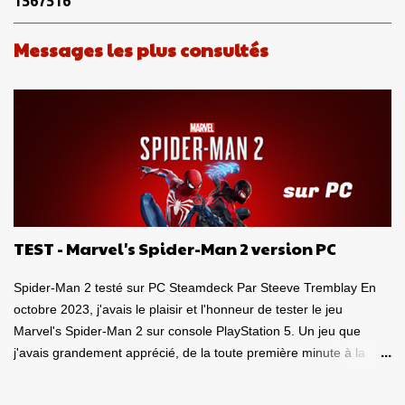
1
5
6
7
5
1
6
a
i
Messages les plus consultés
r
e
s
TEST - Marvel's Spider-Man 2 version PC
Spider-Man 2 testé sur PC Steamdeck Par Steeve Tremblay En
octobre 2023, j'avais le plaisir et l'honneur de tester le jeu
Marvel's Spider-Man 2 sur console PlayStation 5. Un jeu que
j'avais grandement apprécié, de la toute première minute à la
grande finale épique. À quel point j'avais apprécié mon
expérience? Je lui avais donné la spectaculaire note de 10/10.