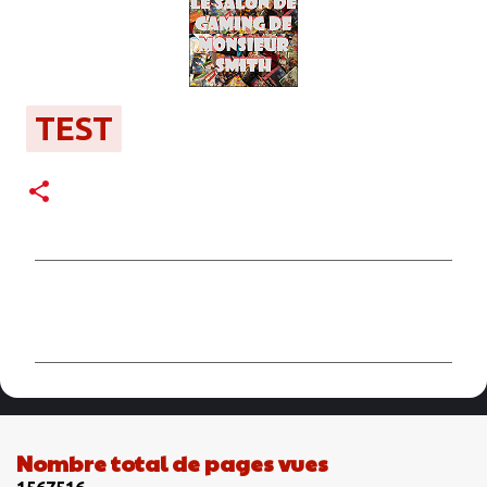
TEST
C
o
m
m
e
n
Nombre total de pages vues
t