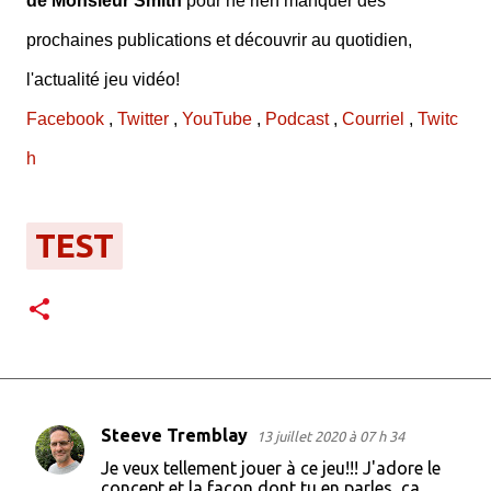
de Monsieur Smith
pour ne rien manquer des
prochaines publications et découvrir au quotidien,
l'actualité jeu vidéo!
Facebook
,
Twitter
,
YouTube
,
Podcast
,
Courriel
,
Twitc
h
TEST
Steeve Tremblay
13 juillet 2020 à 07 h 34
C
Je veux tellement jouer à ce jeu!!! J'adore le
o
concept et la façon dont tu en parles, ça