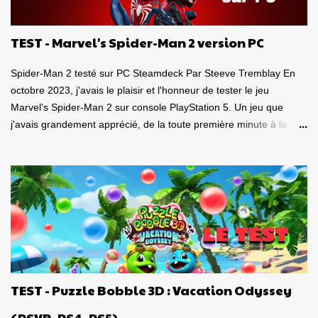
r
e
TEST - Marvel's Spider-Man 2 version PC
Spider-Man 2 testé sur PC Steamdeck Par Steeve Tremblay En
octobre 2023, j'avais le plaisir et l'honneur de tester le jeu
Marvel's Spider-Man 2 sur console PlayStation 5. Un jeu que
j'avais grandement apprécié, de la toute première minute à la
grande finale épique. À quel point j'avais apprécié mon
expérience? Je lui avais donné la spectaculaire note de 10/10.
Pour revoir mon test, c'est par ici . Lorsque PlayStation Canada
nous a contacté il y a deux semaines pour faire le test de la
version PC, laquelle a vu le jour le 30 janvier dernier, je me suis
tout de suite dit : Ça serait génial d'y retourner, mais de façon
portable! Ouiiii, vous l'aurez deviné, je suis plongé dans le test de
Marvel's Spider-Man 2 PC sur la portable de Valve, ma
Steamdeck. Précisons tout de suite que le jeu tourne bien sur
TEST - Puzzle Bobble 3D : Vacation Odyssey
Steamdeck . Je me suis dit que puisque le premier volet, ainsi
que l'aventure Miles Morales sont approuvés 100% par Valve
(PSVR, PS4, PS5)