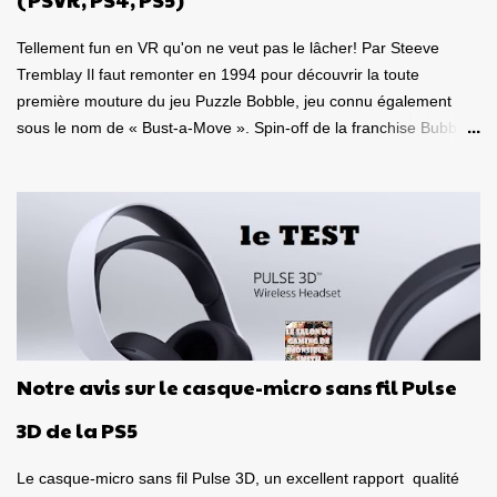
pour la compatibilité St...
Tellement fun en VR qu'on ne veut pas le lâcher! Par Steeve
Tremblay Il faut remonter en 1994 pour découvrir la toute
première mouture du jeu Puzzle Bobble, jeu connu également
sous le nom de « Bust-a-Move ». Spin-off de la franchise Bubble
Bobble, laquelle a débutée en 1986, cela fait donc 35 ans que ce
duo de petits dragons colorés Bub et Bob, fait le bonheur des
joueurs à travers le monde. Mais là, la franchise vient d'atteindre
un sommet, de prendre une tangente inattendue, soit celle de la
réalité virtuelle! Oui, Puzzle Bobble 3D: Vacation Odyssey peut se
jouer de façon classique sur un téléviseur, mais il peut également
se jouer en VR sur une console de Sony! C'est d'ailleurs sur une
version PlayStation VR à laquelle je me suis attardé. Un jeu de
puzzle en réalité virtuelle! Mais quelle bonne idée! Le but de cette
Notre avis sur le casque-micro sans fil Pulse
toute nouvelle itération est évidemment comme tous les autres
jeu de la franchise, soit de regrouper au minimum trois billes de
3D de la PS5
couleur identique, pour...
Le casque-micro sans fil Pulse 3D, un excellent rapport qualité