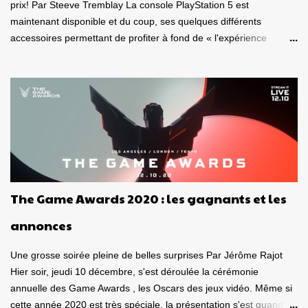
prix! Par Steeve Tremblay La console PlayStation 5 est
maintenant disponible et du coup, ses quelques différents
accessoires permettant de profiter à fond de « l'expérience
nouvelle génération ». J'ai donc eu le plaisir de m'amuser sous
différentes conditions, avec le casque-micro sans fil Pulse 3D et la
télécommande multimédia , deux appareils destinés à la
PlayStation 5 . Est-ce de bons produits? La qualité est-elle au
rendez-vous? Ça vaut le coup? Voici tout d'abord mon avis sur le
casque-micro sans fil Pulse 3D. Dans un autre article qui paraîtra
dans les prochains jours, je vous donnerai mon avis sur la
télécommande. Caque-micro sans fil Pulse 3D Le casque est plus
joli « en vrai » que ce à quoi je m'attendais. De belles lignes, beau
The Game Awards 2020 : les gagnants et les
look , entièrement vêtu de noir et de blanc. Son poids est bon,
donnant le sentiment d'avoir en mains, un casque de qualité.
annonces
Puis, on l'observe sous toutes se...
Une grosse soirée pleine de belles surprises Par Jérôme Rajot
Hier soir, jeudi 10 décembre, s'est déroulée la cérémonie
annuelle des Game Awards , les Oscars des jeux vidéo. Même si
cette année 2020 est très spéciale, la présentation s'est quand