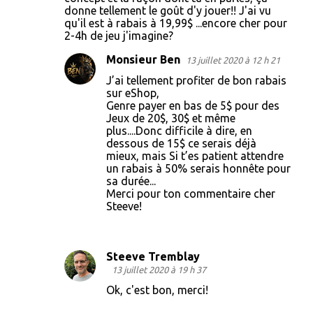
donne tellement le goût d'y jouer!! J'ai vu
m
qu'il est à rabais à 19,99$ ...encore cher pour
m
2-4h de jeu j'imagine?
e
Monsieur Ben
13 juillet 2020 à 12 h 21
n
J’ai tellement profiter de bon rabais
t
sur eShop,
Genre payer en bas de 5$ pour des
a
Jeux de 20$, 30$ et même
i
plus....Donc difficile à dire, en
dessous de 15$ ce serais déjà
r
mieux, mais Si t’es patient attendre
e
un rabais à 50% serais honnête pour
sa durée...
s
Merci pour ton commentaire cher
Steeve!
Steeve Tremblay
13 juillet 2020 à 19 h 37
Ok, c'est bon, merci!