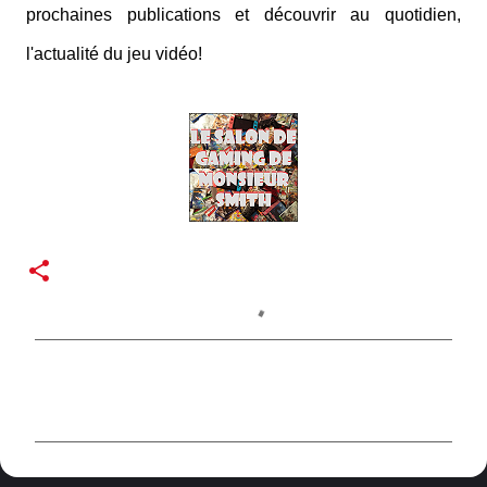
prochaines publications et découvrir au quotidien,
l'actualité du jeu vidéo!
C
o
m
m