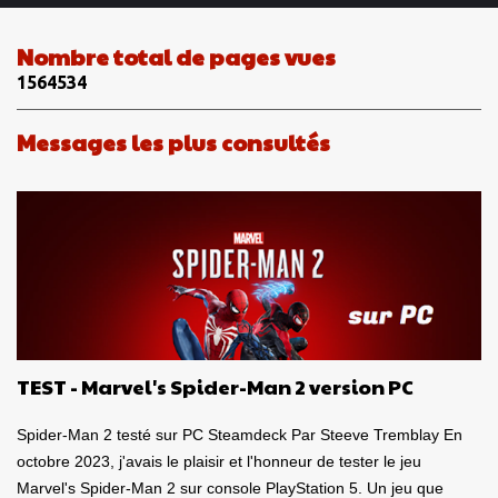
e
n
Nombre total de pages vues
t
1
5
6
4
5
3
4
a
i
Messages les plus consultés
r
e
s
TEST - Marvel's Spider-Man 2 version PC
Spider-Man 2 testé sur PC Steamdeck Par Steeve Tremblay En
octobre 2023, j'avais le plaisir et l'honneur de tester le jeu
Marvel's Spider-Man 2 sur console PlayStation 5. Un jeu que