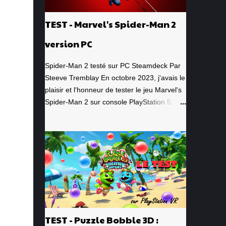
TEST - Marvel's Spider-Man 2
version PC
Spider-Man 2 testé sur PC Steamdeck Par
Steeve Tremblay En octobre 2023, j'avais le
plaisir et l'honneur de tester le jeu Marvel's
Spider-Man 2 sur console PlayStation 5. Un
jeu que j'avais grandement apprécié, de la
toute première minute à la grande finale
épique. À quel point j'avais apprécié mon
expérience? Je lui avais donné la
spectaculaire note de 10/10. Pour revoir
mon test, c'est par ici . Lorsque PlayStation
Canada nous a contacté il y a deux
semaines pour faire le test de la version PC,
laquelle a vu le jour le 30 janvier dernier, je
TEST - Puzzle Bobble 3D :
me suis tout de suite dit : Ça serait génial