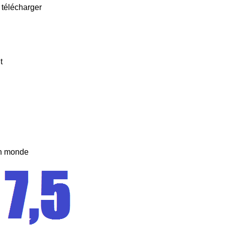
 télécharger
t
un monde