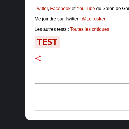
Twitter
,
Facebook
et
YouTube
du Salon de Ga
Me joindre sur Twitter :
@LeTusken
Les autres tests :
Toutes les critiques
TEST
C
o
m
m
e