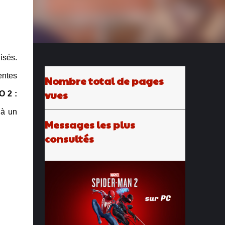
isés.
entes
Nombre total de pages
vues
 2 :
 à un
Messages les plus
consultés