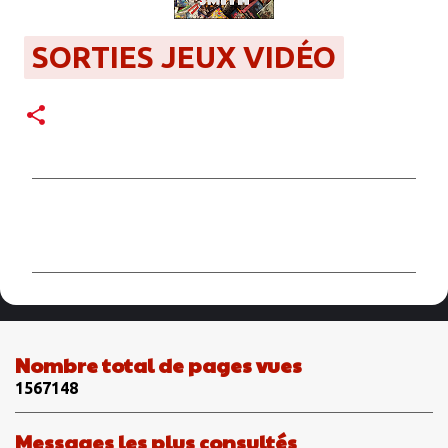
SORTIES JEUX VIDÉO
C
o
m
m
e
n
Nombre total de pages vues
t
1
5
6
7
1
4
8
a
i
Messages les plus consultés