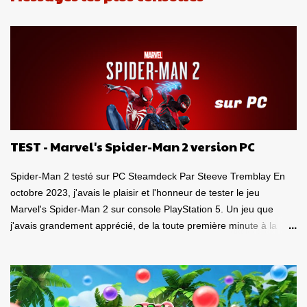
r
e
s
TEST - Marvel's Spider-Man 2 version PC
Spider-Man 2 testé sur PC Steamdeck Par Steeve Tremblay En
octobre 2023, j'avais le plaisir et l'honneur de tester le jeu
Marvel's Spider-Man 2 sur console PlayStation 5. Un jeu que
j'avais grandement apprécié, de la toute première minute à la
grande finale épique. À quel point j'avais apprécié mon
expérience? Je lui avais donné la spectaculaire note de 10/10.
Pour revoir mon test, c'est par ici . Lorsque PlayStation Canada
nous a contacté il y a deux semaines pour faire le test de la