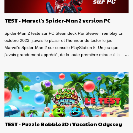
TEST - Marvel's Spider-Man 2 version PC
Spider-Man 2 testé sur PC Steamdeck Par Steeve Tremblay En
octobre 2023, j'avais le plaisir et l'honneur de tester le jeu
Marvel's Spider-Man 2 sur console PlayStation 5. Un jeu que
j'avais grandement apprécié, de la toute première minute à la
grande finale épique. À quel point j'avais apprécié mon
expérience? Je lui avais donné la spectaculaire note de 10/10.
Pour revoir mon test, c'est par ici . Lorsque PlayStation Canada
nous a contacté il y a deux semaines pour faire le test de la
version PC, laquelle a vu le jour le 30 janvier dernier, je me suis
tout de suite dit : Ça serait génial d'y retourner, mais de façon
portable! Ouiiii, vous l'aurez deviné, je suis plongé dans le test de
Marvel's Spider-Man 2 PC sur la portable de Valve, ma
Steamdeck. Précisons tout de suite que le jeu tourne bien sur
TEST - Puzzle Bobble 3D : Vacation Odyssey
Steamdeck . Je me suis dit que puisque le premier volet, ainsi
que l'aventure Miles Morales sont approuvés 100% par Valve