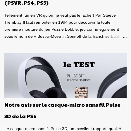
(PSVR, PS4, PS5)
pour la compatibilité St...
Tellement fun en VR qu'on ne veut pas le lâcher! Par Steeve
Tremblay Il faut remonter en 1994 pour découvrir la toute
première mouture du jeu Puzzle Bobble, jeu connu également
sous le nom de « Bust-a-Move ». Spin-off de la franchise Bubble
Bobble, laquelle a débutée en 1986, cela fait donc 35 ans que ce
duo de petits dragons colorés Bub et Bob, fait le bonheur des
joueurs à travers le monde. Mais là, la franchise vient d'atteindre
un sommet, de prendre une tangente inattendue, soit celle de la
réalité virtuelle! Oui, Puzzle Bobble 3D: Vacation Odyssey peut se
jouer de façon classique sur un téléviseur, mais il peut également
se jouer en VR sur une console de Sony! C'est d'ailleurs sur une
version PlayStation VR à laquelle je me suis attardé. Un jeu de
puzzle en réalité virtuelle! Mais quelle bonne idée! Le but de cette
Notre avis sur le casque-micro sans fil Pulse
toute nouvelle itération est évidemment comme tous les autres
jeu de la franchise, soit de regrouper au minimum trois billes de
3D de la PS5
couleur identique, pour...
Le casque-micro sans fil Pulse 3D, un excellent rapport qualité