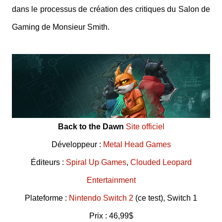
dans le processus de création des critiques du Salon de
Gaming de Monsieur Smith.
Back to the Dawn
Site officiel
Développeur :
Metal Head Games
Éditeurs :
Spiral Up Games
,
Clouded Leopard
Entertainment
Plateforme :
Nintendo Switch 2
(ce test), Switch 1
Prix : 46,99$