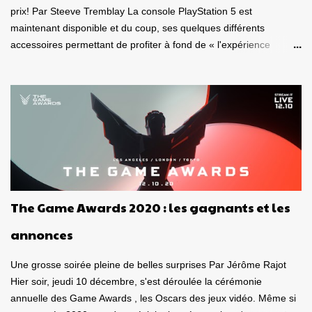
prix! Par Steeve Tremblay La console PlayStation 5 est
maintenant disponible et du coup, ses quelques différents
accessoires permettant de profiter à fond de « l'expérience
nouvelle génération ». J'ai donc eu le plaisir de m'amuser sous
différentes conditions, avec le casque-micro sans fil Pulse 3D et la
télécommande multimédia , deux appareils destinés à la
PlayStation 5 . Est-ce de bons produits? La qualité est-elle au
rendez-vous? Ça vaut le coup? Voici tout d'abord mon avis sur le
casque-micro sans fil Pulse 3D. Dans un autre article qui paraîtra
dans les prochains jours, je vous donnerai mon avis sur la
télécommande. Caque-micro sans fil Pulse 3D Le casque est plus
joli « en vrai » que ce à quoi je m'attendais. De belles lignes, beau
The Game Awards 2020 : les gagnants et les
look , entièrement vêtu de noir et de blanc. Son poids est bon,
donnant le sentiment d'avoir en mains, un casque de qualité.
annonces
Puis, on l'observe sous toutes se...
Une grosse soirée pleine de belles surprises Par Jérôme Rajot
Hier soir, jeudi 10 décembre, s'est déroulée la cérémonie
annuelle des Game Awards , les Oscars des jeux vidéo. Même si