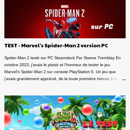
s
TEST - Marvel's Spider-Man 2 version PC
Spider-Man 2 testé sur PC Steamdeck Par Steeve Tremblay En
octobre 2023, j'avais le plaisir et l'honneur de tester le jeu
Marvel's Spider-Man 2 sur console PlayStation 5. Un jeu que
j'avais grandement apprécié, de la toute première minute à la
grande finale épique. À quel point j'avais apprécié mon
expérience? Je lui avais donné la spectaculaire note de 10/10.
Pour revoir mon test, c'est par ici . Lorsque PlayStation Canada
nous a contacté il y a deux semaines pour faire le test de la
version PC, laquelle a vu le jour le 30 janvier dernier, je me suis
tout de suite dit : Ça serait génial d'y retourner, mais de façon
portable! Ouiiii, vous l'aurez deviné, je suis plongé dans le test de