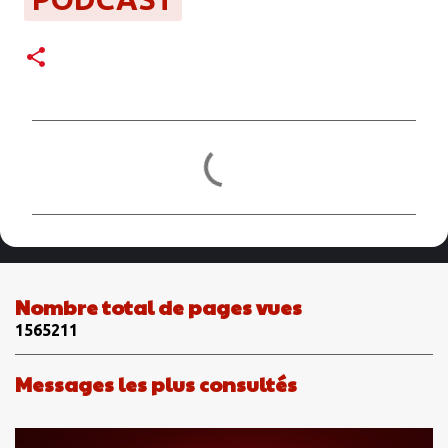
C
o
m
m
e
n
Nombre total de pages vues
t
1
5
6
5
2
1
1
a
i
Messages les plus consultés
r
e