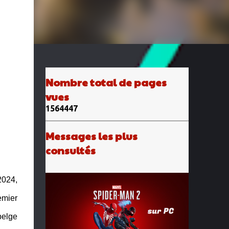
Nombre total de pages
vues
1
5
6
4
4
4
7
Messages les plus
consultés
 2024,
emier
belge