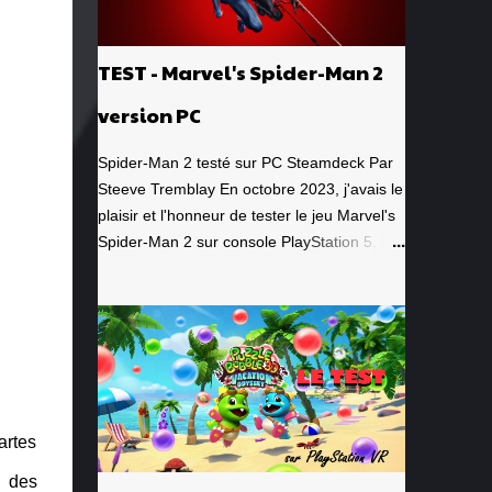
TEST - Marvel's Spider-Man 2
version PC
Spider-Man 2 testé sur PC Steamdeck Par
Steeve Tremblay En octobre 2023, j'avais le
plaisir et l'honneur de tester le jeu Marvel's
Spider-Man 2 sur console PlayStation 5. Un
jeu que j'avais grandement apprécié, de la
toute première minute à la grande finale
épique. À quel point j'avais apprécié mon
expérience? Je lui avais donné la
spectaculaire note de 10/10. Pour revoir
mon test, c'est par ici . Lorsque PlayStation
Canada nous a contacté il y a deux
artes
semaines pour faire le test de la version PC,
laquelle a vu le jour le 30 janvier dernier, je
c des