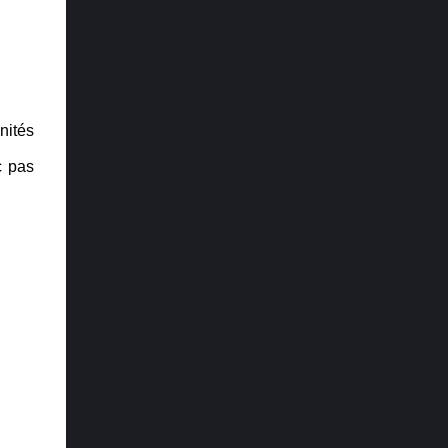
plus attendu : Elden Ring Récit : The Last of
Us Part II Direction artistique : Ghost of
Tsushima Trame sonore et musique : Final
Fantasy VII Remake Design audio : The
Last of Us Part II Performance : Laura ...
nités
c pas