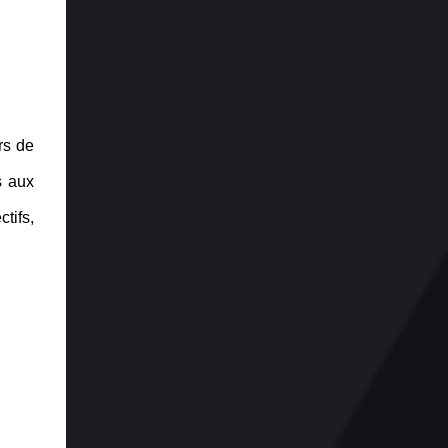
rs de
s aux
tifs,