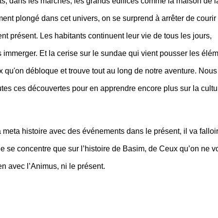
cts, dans les marchés, les grands édifices comme la maison de l
ement plongé dans cet univers, on se surprend à arrêter de courir 
t présent. Les habitants continuent leur vie de tous les jours,
us immerger. Et la cerise sur le sundae qui vient pousser les élé
x qu'on débloque et trouve tout au long de notre aventure. Nous
tes ces découvertes pour en apprendre encore plus sur la cultu
a meta histoire avec des événements dans le présent, il va falloi
e se concentre que sur l’histoire de Basim, de Ceux qu’on ne vo
en avec l’Animus, ni le présent.