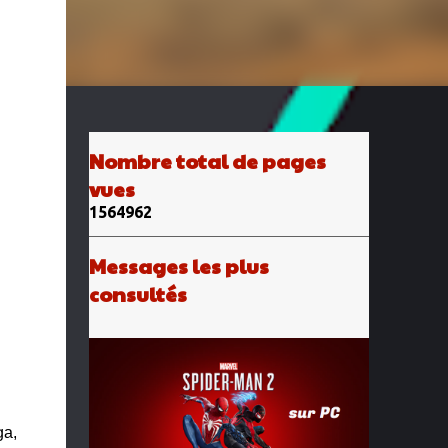
Nombre total de pages
vues
1
5
6
4
9
6
2
Messages les plus
consultés
ga,