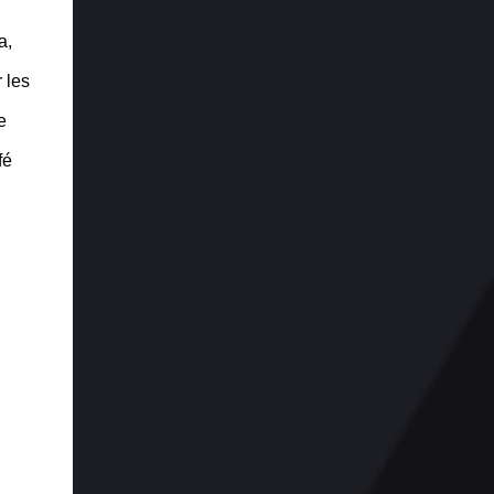
a,
 les
e
fé