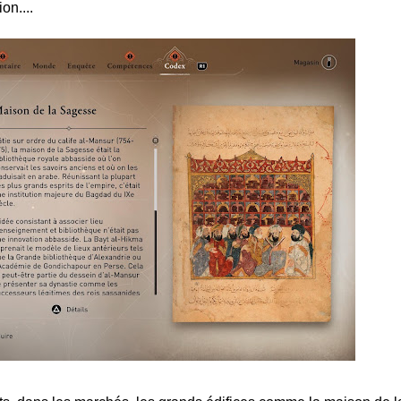
on....