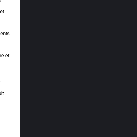
a
plus attendu : Elden Ring Récit : The Last of
et
Us Part II Direction artistique : Ghost of
Tsushima Trame sonore et musique : Final
Fantasy VII Remake Design audio : The
ments
Last of Us Part II Performance : Laura ...
re et
r
it