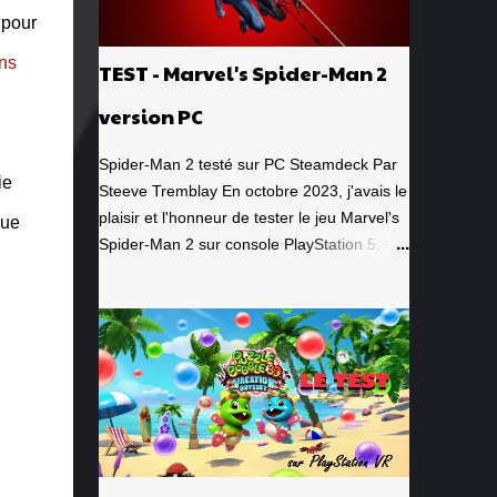
 pour
ns
TEST - Marvel's Spider-Man 2
version PC
Spider-Man 2 testé sur PC Steamdeck Par
ie
Steeve Tremblay En octobre 2023, j'avais le
plaisir et l'honneur de tester le jeu Marvel's
que
Spider-Man 2 sur console PlayStation 5. Un
jeu que j'avais grandement apprécié, de la
toute première minute à la grande finale
épique. À quel point j'avais apprécié mon
expérience? Je lui avais donné la
spectaculaire note de 10/10. Pour revoir
mon test, c'est par ici . Lorsque PlayStation
Canada nous a contacté il y a deux
semaines pour faire le test de la version PC,
laquelle a vu le jour le 30 janvier dernier, je