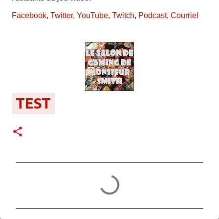
Facebook
,
Twitter
,
YouTube
,
Twitch
,
Podcast
,
Courriel
TEST
C
o
m
m