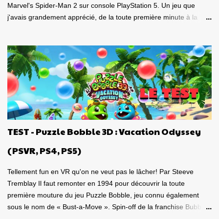
Marvel's Spider-Man 2 sur console PlayStation 5. Un jeu que
j'avais grandement apprécié, de la toute première minute à la
grande finale épique. À quel point j'avais apprécié mon
expérience? Je lui avais donné la spectaculaire note de 10/10.
Pour revoir mon test, c'est par ici . Lorsque PlayStation Canada
nous a contacté il y a deux semaines pour faire le test de la
version PC, laquelle a vu le jour le 30 janvier dernier, je me suis
tout de suite dit : Ça serait génial d'y retourner, mais de façon
portable! Ouiiii, vous l'aurez deviné, je suis plongé dans le test de
Marvel's Spider-Man 2 PC sur la portable de Valve, ma
Steamdeck. Précisons tout de suite que le jeu tourne bien sur
TEST - Puzzle Bobble 3D : Vacation Odyssey
Steamdeck . Je me suis dit que puisque le premier volet, ainsi
que l'aventure Miles Morales sont approuvés 100% par Valve
(PSVR, PS4, PS5)
pour la compatibilité St...
Tellement fun en VR qu'on ne veut pas le lâcher! Par Steeve
Tremblay Il faut remonter en 1994 pour découvrir la toute
première mouture du jeu Puzzle Bobble, jeu connu également
sous le nom de « Bust-a-Move ». Spin-off de la franchise Bubble
Bobble, laquelle a débutée en 1986, cela fait donc 35 ans que ce