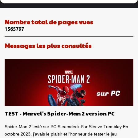
e
n
Nombre total de pages vues
t
1
5
6
5
7
9
7
a
i
Messages les plus consultés
r
e
s
TEST - Marvel's Spider-Man 2 version PC
Spider-Man 2 testé sur PC Steamdeck Par Steeve Tremblay En
octobre 2023, j'avais le plaisir et l'honneur de tester le jeu