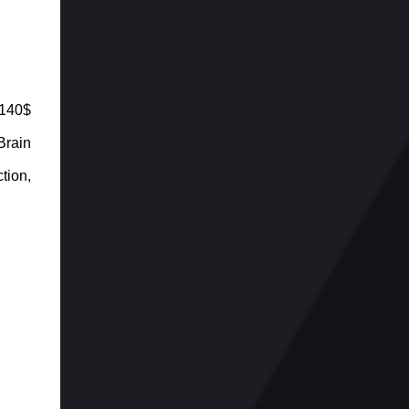
plus attendu : Elden Ring Récit : The Last of
Us Part II Direction artistique : Ghost of
Tsushima Trame sonore et musique : Final
Fantasy VII Remake Design audio : The
Last of Us Part II Performance : Laura ...
 140$
Brain
tion,