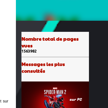
Nombre total de pages
vues
1
5
6
3
9
8
2
Messages les plus
consultés
t sur