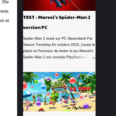
n 35e
érents
TEST - Marvel's Spider-Man 2
is et
version PC
Spider-Man 2 testé sur PC Steamdeck Par
Steeve Tremblay En octobre 2023, j'avais le
plaisir et l'honneur de tester le jeu Marvel's
Spider-Man 2 sur console PlayStation 5. Un
jeu que j'avais grandement apprécié, de la
toute première minute à la grande finale
épique. À quel point j'avais apprécié mon
expérience? Je lui avais donné la
spectaculaire note de 10/10. Pour revoir
mon test, c'est par ici . Lorsque PlayStation
Canada nous a contacté il y a deux
semaines pour faire le test de la version PC,
laquelle a vu le jour le 30 janvier dernier, je