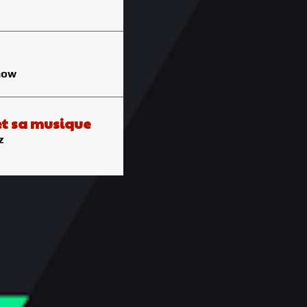
11
6
15
how
8
16
et sa musique
12
z
10
12
13
18
10
15
11