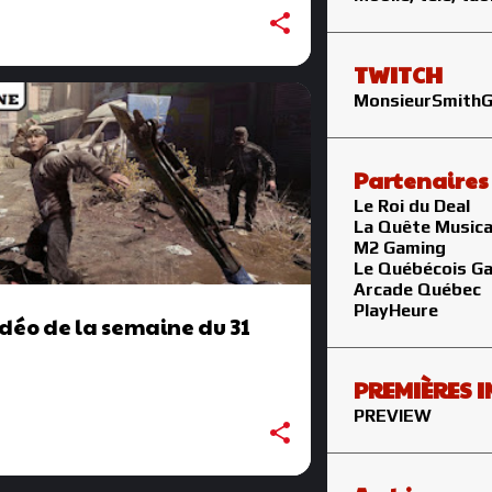
TWITCH
MonsieurSmith
Partenaires
Le Roi du Deal
La Quête Musica
M2 Gaming
Le Québécois G
Arcade Québec
PlayHeure
vidéo de la semaine du 31
PREMIÈRES 
PREVIEW