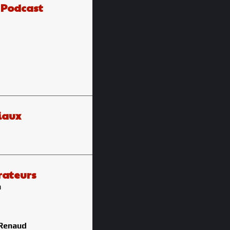
e Podcast
iaux
rateurs
n
 Renaud