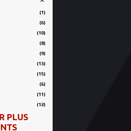
1
6
10
8
9
13
15
6
11
12
R PLUS
12
ENTS
14