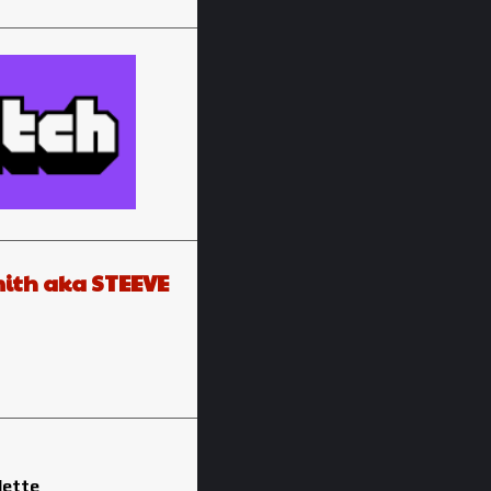
ith aka STEEVE
lette