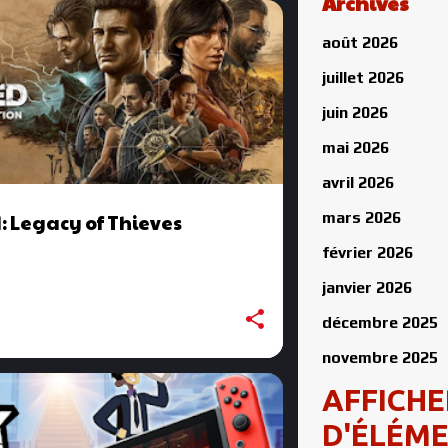
Archives
août 2026
juillet 2026
juin 2026
mai 2026
avril 2026
mars 2026
: Legacy of Thieves
février 2026
janvier 2026
décembre 2025
novembre 2025
octobre 2025
AFFICHE
septembre 2025
D'ÉLÉM