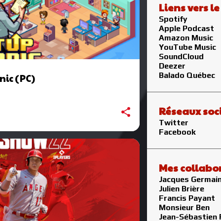
Liens vers l
Spotify
Apple Podcast
Amazon Music
YouTube Music
SoundCloud
Deezer
Balado Québec
nic (PC)
Réseaux soc
Twitter
Facebook
Mes collabo
Jacques Germai
Julien Brière
Francis Payant
Monsieur Ben
Jean-Sébastien