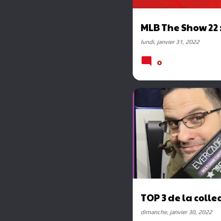
MLB The Show 22 :
lundi, janvier 31, 2022
0
TECHNO
TOP 3 de la coll
dimanche, janvier 30, 2022