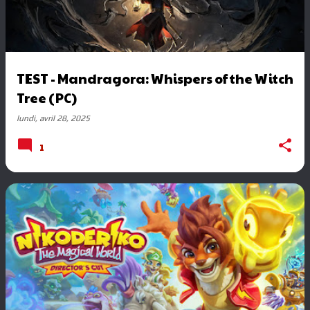
s
a
g
e
TEST - Mandragora: Whispers of the Witch
s
Tree (PC)
lundi, avril 28, 2025
1