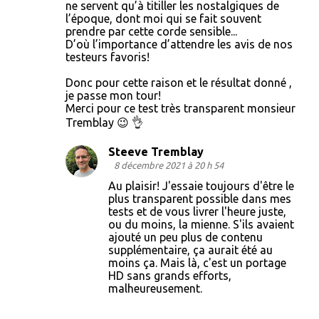
o
ne servent qu’à titiller les nostalgiques de
l’époque, dont moi qui se fait souvent
m
prendre par cette corde sensible...
m
D’où l’importance d’attendre les avis de nos
testeurs favoris!
e
n
Donc pour cette raison et le résultat donné ,
je passe mon tour!
t
Merci pour ce test très transparent monsieur
a
Tremblay 😉 👌
i
Steeve Tremblay
r
8 décembre 2021 à 20 h 54
e
Au plaisir! J'essaie toujours d'être le
plus transparent possible dans mes
s
tests et de vous livrer l'heure juste,
ou du moins, la mienne. S'ils avaient
ajouté un peu plus de contenu
supplémentaire, ça aurait été au
moins ça. Mais là, c'est un portage
HD sans grands efforts,
malheureusement.