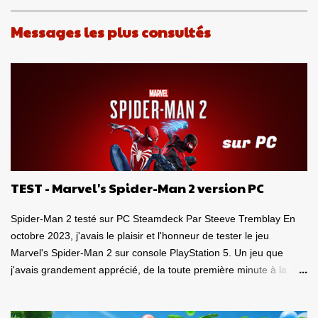
u
n
Messages les plus consultés
c
o
m
m
e
n
t
a
i
r
e
TEST - Marvel's Spider-Man 2 version PC
Spider-Man 2 testé sur PC Steamdeck Par Steeve Tremblay En
octobre 2023, j'avais le plaisir et l'honneur de tester le jeu
Marvel's Spider-Man 2 sur console PlayStation 5. Un jeu que
j'avais grandement apprécié, de la toute première minute à la
grande finale épique. À quel point j'avais apprécié mon
expérience? Je lui avais donné la spectaculaire note de 10/10.