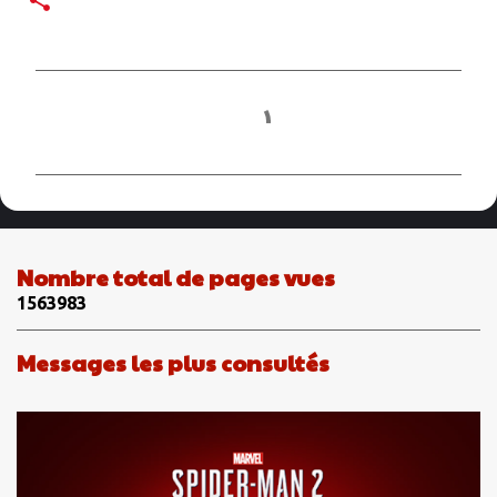
C
o
m
m
e
n
Nombre total de pages vues
t
1
5
6
3
9
8
3
a
i
Messages les plus consultés
r
e
s