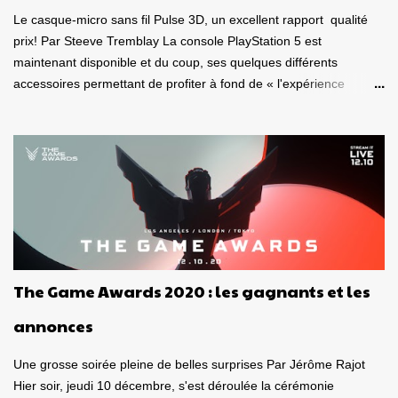
Le casque-micro sans fil Pulse 3D, un excellent rapport qualité
prix! Par Steeve Tremblay La console PlayStation 5 est
maintenant disponible et du coup, ses quelques différents
accessoires permettant de profiter à fond de « l'expérience
nouvelle génération ». J'ai donc eu le plaisir de m'amuser sous
différentes conditions, avec le casque-micro sans fil Pulse 3D et la
télécommande multimédia , deux appareils destinés à la
PlayStation 5 . Est-ce de bons produits? La qualité est-elle au
rendez-vous? Ça vaut le coup? Voici tout d'abord mon avis sur le
casque-micro sans fil Pulse 3D. Dans un autre article qui paraîtra
dans les prochains jours, je vous donnerai mon avis sur la
télécommande. Caque-micro sans fil Pulse 3D Le casque est plus
joli « en vrai » que ce à quoi je m'attendais. De belles lignes, beau
The Game Awards 2020 : les gagnants et les
look , entièrement vêtu de noir et de blanc. Son poids est bon,
donnant le sentiment d'avoir en mains, un casque de qualité.
annonces
Puis, on l'observe sous toutes se...
Une grosse soirée pleine de belles surprises Par Jérôme Rajot
Hier soir, jeudi 10 décembre, s'est déroulée la cérémonie