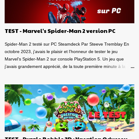
TEST - Marvel's Spider-Man 2 version PC
Spider-Man 2 testé sur PC Steamdeck Par Steeve Tremblay En
octobre 2023, j'avais le plaisir et l'honneur de tester le jeu
Marvel's Spider-Man 2 sur console PlayStation 5. Un jeu que
j'avais grandement apprécié, de la toute première minute à la
grande finale épique. À quel point j'avais apprécié mon
expérience? Je lui avais donné la spectaculaire note de 10/10.
Pour revoir mon test, c'est par ici . Lorsque PlayStation Canada
nous a contacté il y a deux semaines pour faire le test de la
version PC, laquelle a vu le jour le 30 janvier dernier, je me suis
tout de suite dit : Ça serait génial d'y retourner, mais de façon
portable! Ouiiii, vous l'aurez deviné, je suis plongé dans le test de
Marvel's Spider-Man 2 PC sur la portable de Valve, ma
Steamdeck. Précisons tout de suite que le jeu tourne bien sur
TEST - Puzzle Bobble 3D : Vacation Odyssey