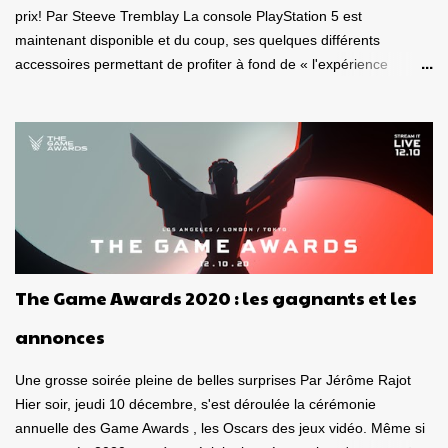
prix! Par Steeve Tremblay La console PlayStation 5 est
maintenant disponible et du coup, ses quelques différents
accessoires permettant de profiter à fond de « l'expérience
nouvelle génération ». J'ai donc eu le plaisir de m'amuser sous
différentes conditions, avec le casque-micro sans fil Pulse 3D et la
télécommande multimédia , deux appareils destinés à la
PlayStation 5 . Est-ce de bons produits? La qualité est-elle au
rendez-vous? Ça vaut le coup? Voici tout d'abord mon avis sur le
casque-micro sans fil Pulse 3D. Dans un autre article qui paraîtra
dans les prochains jours, je vous donnerai mon avis sur la
télécommande. Caque-micro sans fil Pulse 3D Le casque est plus
joli « en vrai » que ce à quoi je m'attendais. De belles lignes, beau
The Game Awards 2020 : les gagnants et les
look , entièrement vêtu de noir et de blanc. Son poids est bon,
donnant le sentiment d'avoir en mains, un casque de qualité.
annonces
Puis, on l'observe sous toutes se...
Une grosse soirée pleine de belles surprises Par Jérôme Rajot
Hier soir, jeudi 10 décembre, s'est déroulée la cérémonie
annuelle des Game Awards , les Oscars des jeux vidéo. Même si