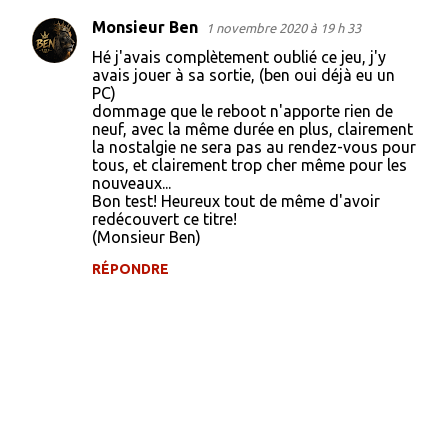
Monsieur Ben
1 novembre 2020 à 19 h 33
C
Hé j'avais complètement oublié ce jeu, j'y
o
avais jouer à sa sortie, (ben oui déjà eu un
PC)
m
dommage que le reboot n'apporte rien de
m
neuf, avec la même durée en plus, clairement
la nostalgie ne sera pas au rendez-vous pour
e
tous, et clairement trop cher même pour les
n
nouveaux...
Bon test! Heureux tout de même d'avoir
t
redécouvert ce titre!
a
(Monsieur Ben)
i
RÉPONDRE
r
e
s