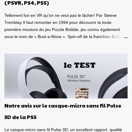
que l'aventure Miles Morales sont approuvés 100% par Valve
(PSVR, PS4, PS5)
pour la compatibilité St...
Tellement fun en VR qu'on ne veut pas le lâcher! Par Steeve
Tremblay Il faut remonter en 1994 pour découvrir la toute
première mouture du jeu Puzzle Bobble, jeu connu également
sous le nom de « Bust-a-Move ». Spin-off de la franchise Bubble
Bobble, laquelle a débutée en 1986, cela fait donc 35 ans que ce
duo de petits dragons colorés Bub et Bob, fait le bonheur des
joueurs à travers le monde. Mais là, la franchise vient d'atteindre
un sommet, de prendre une tangente inattendue, soit celle de la
réalité virtuelle! Oui, Puzzle Bobble 3D: Vacation Odyssey peut se
jouer de façon classique sur un téléviseur, mais il peut également
se jouer en VR sur une console de Sony! C'est d'ailleurs sur une
version PlayStation VR à laquelle je me suis attardé. Un jeu de
puzzle en réalité virtuelle! Mais quelle bonne idée! Le but de cette
Notre avis sur le casque-micro sans fil Pulse
toute nouvelle itération est évidemment comme tous les autres
jeu de la franchise, soit de regrouper au minimum trois billes de
3D de la PS5
couleur identique, pour...
Le casque-micro sans fil Pulse 3D, un excellent rapport qualité