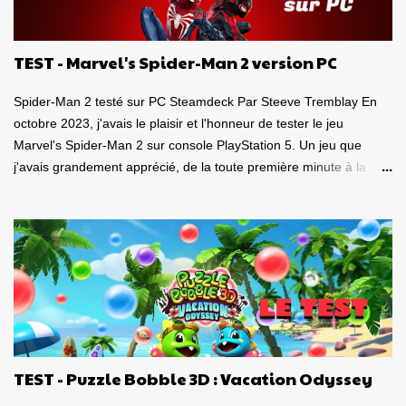
r
e
TEST - Marvel's Spider-Man 2 version PC
Spider-Man 2 testé sur PC Steamdeck Par Steeve Tremblay En
octobre 2023, j'avais le plaisir et l'honneur de tester le jeu
Marvel's Spider-Man 2 sur console PlayStation 5. Un jeu que
j'avais grandement apprécié, de la toute première minute à la
grande finale épique. À quel point j'avais apprécié mon
expérience? Je lui avais donné la spectaculaire note de 10/10.
Pour revoir mon test, c'est par ici . Lorsque PlayStation Canada
nous a contacté il y a deux semaines pour faire le test de la
version PC, laquelle a vu le jour le 30 janvier dernier, je me suis
tout de suite dit : Ça serait génial d'y retourner, mais de façon
portable! Ouiiii, vous l'aurez deviné, je suis plongé dans le test de
Marvel's Spider-Man 2 PC sur la portable de Valve, ma
Steamdeck. Précisons tout de suite que le jeu tourne bien sur
TEST - Puzzle Bobble 3D : Vacation Odyssey
Steamdeck . Je me suis dit que puisque le premier volet, ainsi