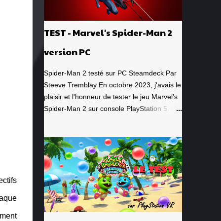
TEST - Marvel's Spider-Man 2
version PC
Spider-Man 2 testé sur PC Steamdeck Par
Steeve Tremblay En octobre 2023, j'avais le
plaisir et l'honneur de tester le jeu Marvel's
Spider-Man 2 sur console PlayStation 5. Un
jeu que j'avais grandement apprécié, de la
toute première minute à la grande finale
épique. À quel point j'avais apprécié mon
expérience? Je lui avais donné la
spectaculaire note de 10/10. Pour revoir
mon test, c'est par ici . Lorsque PlayStation
ctifs
Canada nous a contacté il y a deux
haque
semaines pour faire le test de la version PC,
laquelle a vu le jour le 30 janvier dernier, je
ement