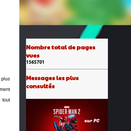
Nombre total de pages
vues
1
5
6
5
7
0
1
Messages les plus
e plus
consultés
ement
 tout