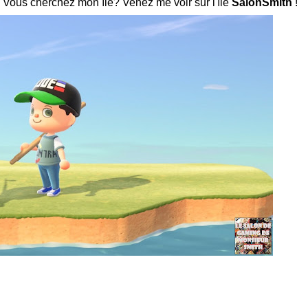
. Vous cherchez mon île? Venez me voir sur l'île
SalonSmith
!