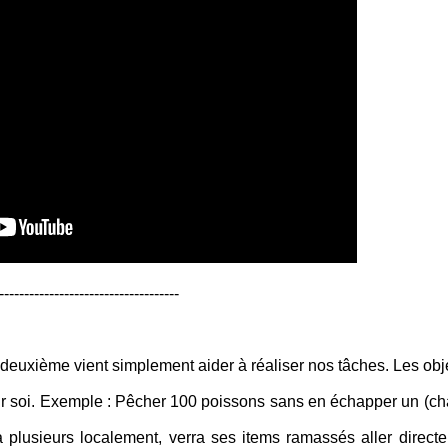
------------------------------------
le deuxième vient simplement aider à réaliser nos tâches. Les obje
r soi. Exemple : Pêcher 100 poissons sans en échapper un (c
e à plusieurs localement, verra ses items ramassés aller direct