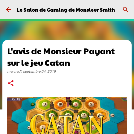
Passer au contenu principal
Le Salon de Gaming de Monsieur Smith
L'avis de Monsieur Payant
sur le jeu Catan
mercredi, septembre 04, 2019