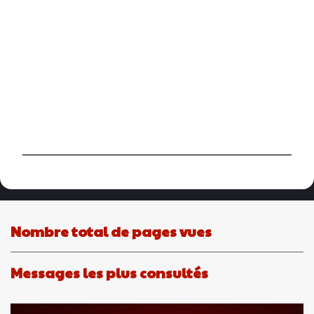
P
u
b
l
i
Nombre total de pages vues
e
r
u
Messages les plus consultés
n
c
o