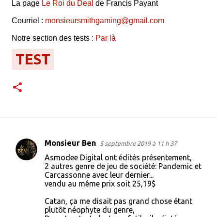
La page
Le Roi du Deal
de Francis Payant
Courriel :
monsieursmithgaming@gmail.com
Notre section des tests :
Par là
TEST
Monsieur Ben
5 septembre 2019 à 11 h 37
C
Asmodee Digital ont édités présentement,
o
2 autres genre de jeu de société: Pandemic et
Carcassonne avec leur dernier...
m
vendu au même prix soit 25,19$
m
Catan, ça me disait pas grand chose étant
e
plutôt néophyte du genre,