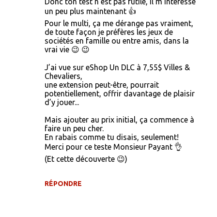
n
Donc ton test n’est pas futile, il m’intéresse
un peu plus maintenant 👍
t
Pour le multi, ça me dérange pas vraiment,
a
de toute façon je préfères les jeux de
i
sociétés en famille ou entre amis, dans la
vrai vie 😉 😉
r
e
J’ai vue sur eShop Un DLC à 7,55$ Villes &
Chevaliers,
s
une extension peut-être, pourrait
potentiellement, offrir davantage de plaisir
d’y jouer...
Mais ajouter au prix initial, ça commence à
faire un peu cher.
En rabais comme tu disais, seulement!
Merci pour ce teste Monsieur Payant 👌
(Et cette découverte 😉)
RÉPONDRE