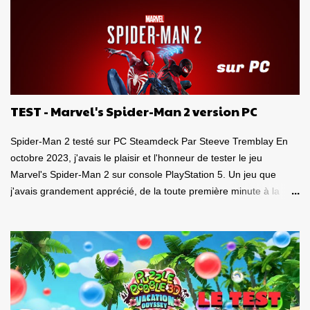
m
m
e
n
t
a
i
r
e
TEST - Marvel's Spider-Man 2 version PC
Spider-Man 2 testé sur PC Steamdeck Par Steeve Tremblay En
octobre 2023, j'avais le plaisir et l'honneur de tester le jeu
Marvel's Spider-Man 2 sur console PlayStation 5. Un jeu que
j'avais grandement apprécié, de la toute première minute à la
grande finale épique. À quel point j'avais apprécié mon
expérience? Je lui avais donné la spectaculaire note de 10/10.
Pour revoir mon test, c'est par ici . Lorsque PlayStation Canada
nous a contacté il y a deux semaines pour faire le test de la
version PC, laquelle a vu le jour le 30 janvier dernier, je me suis
tout de suite dit : Ça serait génial d'y retourner, mais de façon
portable! Ouiiii, vous l'aurez deviné, je suis plongé dans le test de