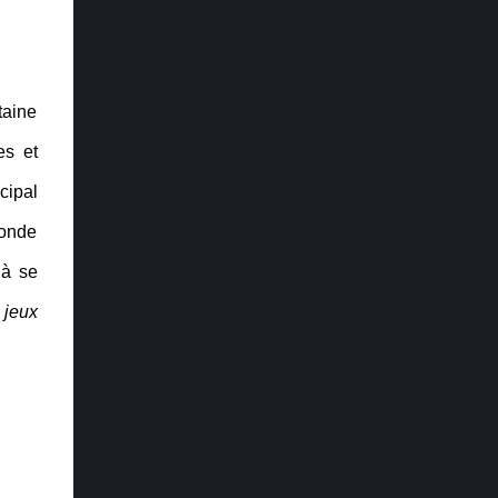
plus attendu : Elden Ring Récit : The Last of
Us Part II Direction artistique : Ghost of
Tsushima Trame sonore et musique : Final
Fantasy VII Remake Design audio : The
taine
Last of Us Part II Performance : Laura ...
es et
cipal
monde
 à se
 jeux