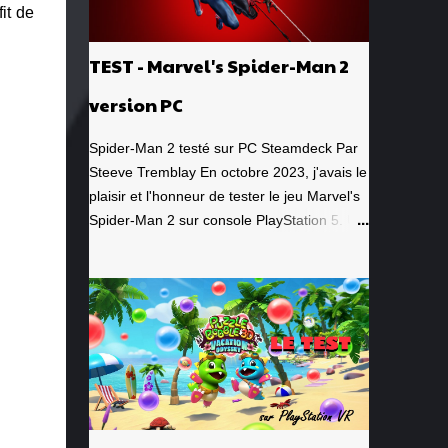
it de
TEST - Marvel's Spider-Man 2
version PC
Spider-Man 2 testé sur PC Steamdeck Par
Steeve Tremblay En octobre 2023, j'avais le
plaisir et l'honneur de tester le jeu Marvel's
Spider-Man 2 sur console PlayStation 5. Un
jeu que j'avais grandement apprécié, de la
toute première minute à la grande finale
épique. À quel point j'avais apprécié mon
expérience? Je lui avais donné la
spectaculaire note de 10/10. Pour revoir
mon test, c'est par ici . Lorsque PlayStation
Canada nous a contacté il y a deux
semaines pour faire le test de la version PC,
laquelle a vu le jour le 30 janvier dernier, je