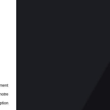
ement
notre
ption