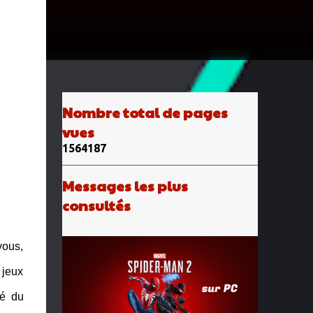
Nombre total de pages
vues
1
5
6
4
1
8
7
Messages les plus
consultés
vous,
 jeux
ié du