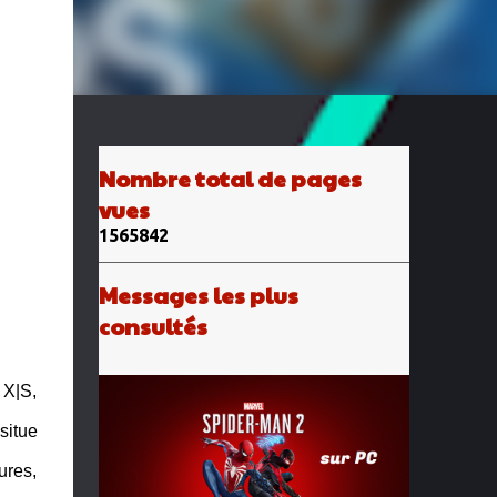
Nombre total de pages
vues
1
5
6
5
8
4
2
Messages les plus
consultés
 X|S,
situe
ures,