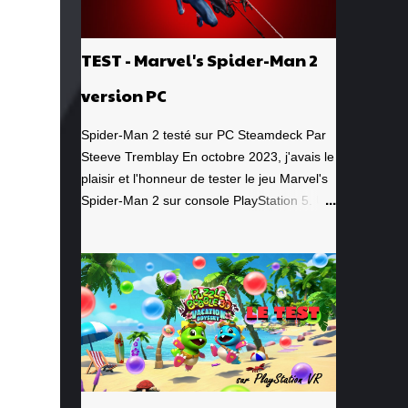
TEST - Marvel's Spider-Man 2
version PC
Spider-Man 2 testé sur PC Steamdeck Par
Steeve Tremblay En octobre 2023, j'avais le
plaisir et l'honneur de tester le jeu Marvel's
Spider-Man 2 sur console PlayStation 5. Un
jeu que j'avais grandement apprécié, de la
toute première minute à la grande finale
épique. À quel point j'avais apprécié mon
expérience? Je lui avais donné la
spectaculaire note de 10/10. Pour revoir
mon test, c'est par ici . Lorsque PlayStation
Canada nous a contacté il y a deux
semaines pour faire le test de la version PC,
laquelle a vu le jour le 30 janvier dernier, je