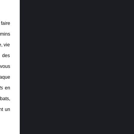
plus attendu : Elden Ring Récit : The Last of
Us Part II Direction artistique : Ghost of
Tsushima Trame sonore et musique : Final
faire
Fantasy VII Remake Design audio : The
Last of Us Part II Performance : Laura ...
emins
, vie
u des
 vous
haque
ts
en
bats,
nt un