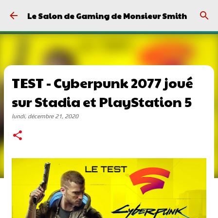
Passer au contenu principal
Le Salon de Gaming de Monsieur Smith
TEST - Cyberpunk 2077 joué
sur Stadia et PlayStation 5
lundi, décembre 21, 2020