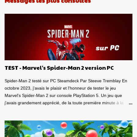
Messages les plus consultés
c
o
m
m
e
n
t
a
i
r
e
TEST - Marvel's Spider-Man 2 version PC
Spider-Man 2 testé sur PC Steamdeck Par Steeve Tremblay En
octobre 2023, j'avais le plaisir et l'honneur de tester le jeu
Marvel's Spider-Man 2 sur console PlayStation 5. Un jeu que
j'avais grandement apprécié, de la toute première minute à la
grande finale épique. À quel point j'avais apprécié mon
expérience? Je lui avais donné la spectaculaire note de 10/10.
Pour revoir mon test, c'est par ici . Lorsque PlayStation Canada
nous a contacté il y a deux semaines pour faire le test de la