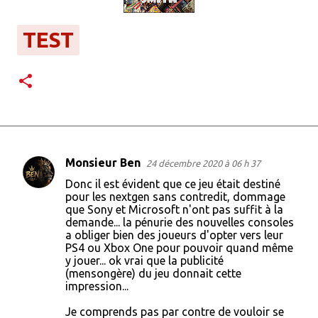
TEST
Monsieur Ben
24 décembre 2020 à 06 h 37
C
Donc il est évident que ce jeu était destiné
o
pour les nextgen sans contredit, dommage
que Sony et Microsoft n'ont pas suffit à la
m
demande... la pénurie des nouvelles consoles
m
a obliger bien des joueurs d'opter vers leur
PS4 ou Xbox One pour pouvoir quand même
e
y jouer... ok vrai que la publicité
n
(mensongère) du jeu donnait cette
impression...
t
a
Je comprends pas par contre de vouloir se