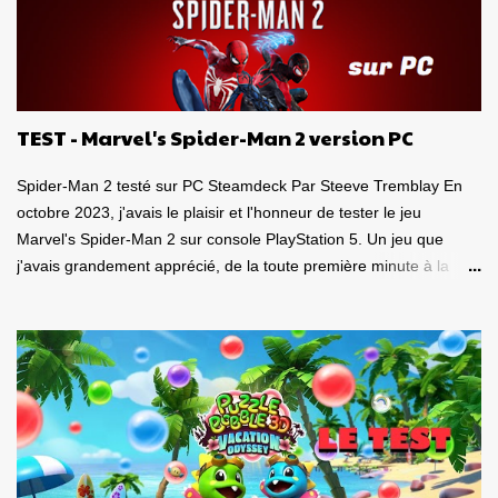
TEST - Marvel's Spider-Man 2 version PC
Spider-Man 2 testé sur PC Steamdeck Par Steeve Tremblay En
octobre 2023, j'avais le plaisir et l'honneur de tester le jeu
Marvel's Spider-Man 2 sur console PlayStation 5. Un jeu que
j'avais grandement apprécié, de la toute première minute à la
grande finale épique. À quel point j'avais apprécié mon
expérience? Je lui avais donné la spectaculaire note de 10/10.
Pour revoir mon test, c'est par ici . Lorsque PlayStation Canada
nous a contacté il y a deux semaines pour faire le test de la
version PC, laquelle a vu le jour le 30 janvier dernier, je me suis
tout de suite dit : Ça serait génial d'y retourner, mais de façon
portable! Ouiiii, vous l'aurez deviné, je suis plongé dans le test de
Marvel's Spider-Man 2 PC sur la portable de Valve, ma