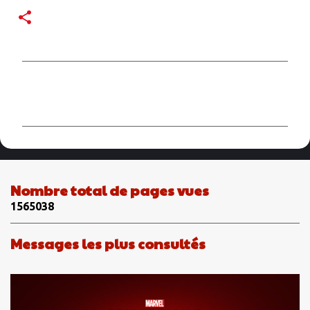
C
o
m
m
e
n
Nombre total de pages vues
t
1
5
6
5
0
3
8
a
i
Messages les plus consultés
r
e
s