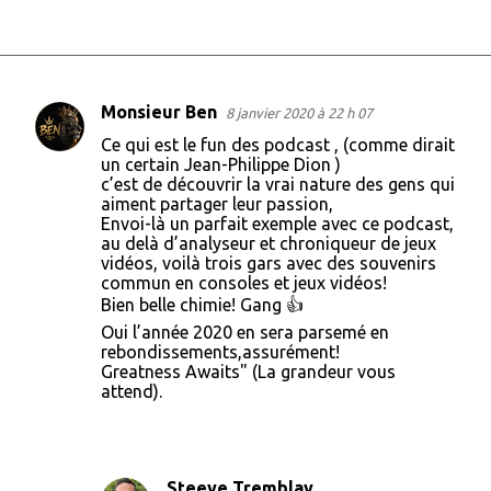
Monsieur Ben
8 janvier 2020 à 22 h 07
C
Ce qui est le fun des podcast , (comme dirait
o
un certain Jean-Philippe Dion )
c’est de découvrir la vrai nature des gens qui
m
aiment partager leur passion,
m
Envoi-là un parfait exemple avec ce podcast,
au delà d’analyseur et chroniqueur de jeux
e
vidéos, voilà trois gars avec des souvenirs
n
commun en consoles et jeux vidéos!
Bien belle chimie! Gang 👍
t
Oui l’année 2020 en sera parsemé en
a
rebondissements,assurément!
i
Greatness Awaits" (La grandeur vous
attend).
r
e
s
Steeve Tremblay