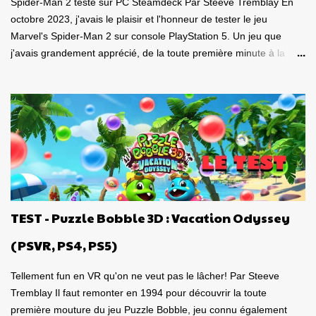
Spider-Man 2 testé sur PC Steamdeck Par Steeve Tremblay En
octobre 2023, j'avais le plaisir et l'honneur de tester le jeu
Marvel's Spider-Man 2 sur console PlayStation 5. Un jeu que
j'avais grandement apprécié, de la toute première minute à la
grande finale épique. À quel point j'avais apprécié mon
expérience? Je lui avais donné la spectaculaire note de 10/10.
Pour revoir mon test, c'est par ici . Lorsque PlayStation Canada
nous a contacté il y a deux semaines pour faire le test de la
version PC, laquelle a vu le jour le 30 janvier dernier, je me suis
tout de suite dit : Ça serait génial d'y retourner, mais de façon
portable! Ouiiii, vous l'aurez deviné, je suis plongé dans le test de
Marvel's Spider-Man 2 PC sur la portable de Valve, ma
Steamdeck. Précisons tout de suite que le jeu tourne bien sur
TEST - Puzzle Bobble 3D : Vacation Odyssey
Steamdeck . Je me suis dit que puisque le premier volet, ainsi
que l'aventure Miles Morales sont approuvés 100% par Valve
(PSVR, PS4, PS5)
pour la compatibilité St...
Tellement fun en VR qu'on ne veut pas le lâcher! Par Steeve
Tremblay Il faut remonter en 1994 pour découvrir la toute
première mouture du jeu Puzzle Bobble, jeu connu également