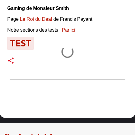
Gaming de Monsieur Smith
Page
Le Roi du Deal
de Francis Payant
Notre sections des tests :
Par ici!
TEST
C
o
m
m
e
n