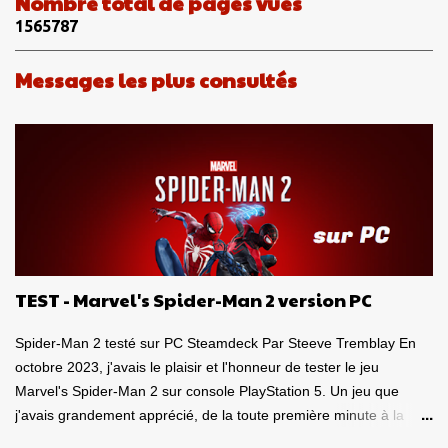
Nombre total de pages vues
t
1
5
6
5
7
8
7
a
i
Messages les plus consultés
r
e
s
TEST - Marvel's Spider-Man 2 version PC
Spider-Man 2 testé sur PC Steamdeck Par Steeve Tremblay En
octobre 2023, j'avais le plaisir et l'honneur de tester le jeu
Marvel's Spider-Man 2 sur console PlayStation 5. Un jeu que
j'avais grandement apprécié, de la toute première minute à la
grande finale épique. À quel point j'avais apprécié mon