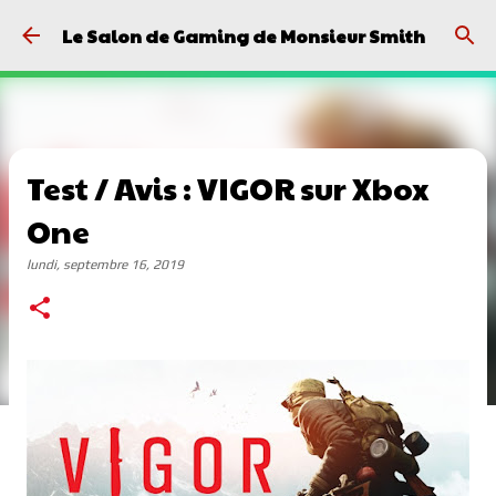
Passer au contenu principal
Le Salon de Gaming de Monsieur Smith
Test / Avis : VIGOR sur Xbox
One
lundi, septembre 16, 2019