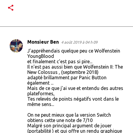
Monsieur Ben
4 août 2019 à 04 h 09
C
J’appréhendais quelque peu ce Wolfenstein
o
YoungBlood
et finalement c’est pas si pire...
m
Il n’est pas aussi bien que Wolfenstein II: The
m
New Colossus , (septembre 2018)
adapté brillamment par Panic Button
e
également ...
n
Mais de ce que j’ai vue et entendu des autres
plateformes,
t
Tes relevés de points négatifs vont dans le
a
même sens...
i
On ne peut mieux que la version Switch
r
obtiens cette une note de 7/10
Malgré son principal argument de jouer
e
(portabilité ) et qui offre un rendu graphique