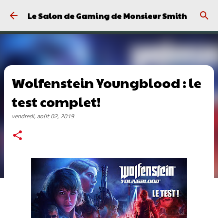
Passer au contenu principal
Le Salon de Gaming de Monsieur Smith
Wolfenstein Youngblood : le
test complet!
vendredi, août 02, 2019