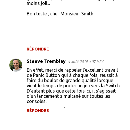
moins joli...
s
Bon teste , cher Monsieur Smith!
RÉPONDRE
Steeve Tremblay
4 août 2019 à 07 h 24
En effet, merci de rappeler l'excellent travail
de Panic Button qui à chaque fois, réussit à
faire du boulot de grande qualité lorsque
vient le temps de porter un jeu vers la Switch.
D'autant plus que cette fois-ci, il s'agissait
d'un lancement simultané sur toutes les
consoles.
RÉPONDRE