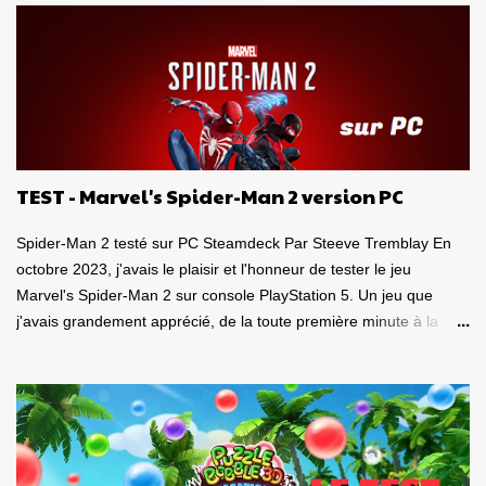
m
m
e
n
t
a
i
r
e
TEST - Marvel's Spider-Man 2 version PC
Spider-Man 2 testé sur PC Steamdeck Par Steeve Tremblay En
octobre 2023, j'avais le plaisir et l'honneur de tester le jeu
Marvel's Spider-Man 2 sur console PlayStation 5. Un jeu que
j'avais grandement apprécié, de la toute première minute à la
grande finale épique. À quel point j'avais apprécié mon
expérience? Je lui avais donné la spectaculaire note de 10/10.
Pour revoir mon test, c'est par ici . Lorsque PlayStation Canada
nous a contacté il y a deux semaines pour faire le test de la
version PC, laquelle a vu le jour le 30 janvier dernier, je me suis
tout de suite dit : Ça serait génial d'y retourner, mais de façon