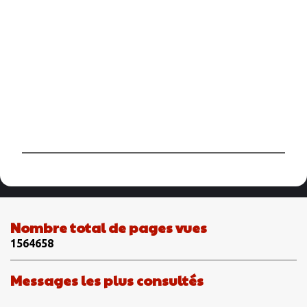
P
u
b
l
i
Nombre total de pages vues
e
1
5
6
4
6
5
8
r
u
n
Messages les plus consultés
c
o