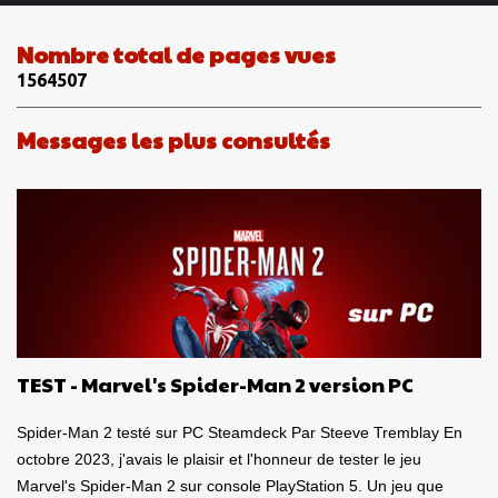
e
n
Nombre total de pages vues
t
1
5
6
4
5
0
7
a
i
Messages les plus consultés
r
e
s
TEST - Marvel's Spider-Man 2 version PC
Spider-Man 2 testé sur PC Steamdeck Par Steeve Tremblay En
octobre 2023, j'avais le plaisir et l'honneur de tester le jeu
Marvel's Spider-Man 2 sur console PlayStation 5. Un jeu que