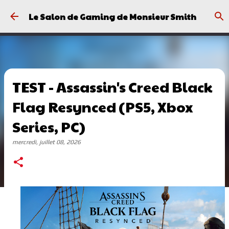
Passer au contenu principal
Le Salon de Gaming de Monsieur Smith
TEST - Assassin's Creed Black
Flag Resynced (PS5, Xbox
Series, PC)
mercredi, juillet 08, 2026