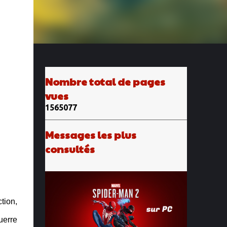
Nombre total de pages
vues
1
5
6
5
0
7
7
Messages les plus
consultés
tion,
uerre