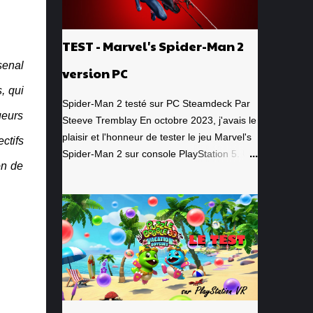
TEST - Marvel's Spider-Man 2
senal
version PC
, qui
Spider-Man 2 testé sur PC Steamdeck Par
ueurs
Steeve Tremblay En octobre 2023, j'avais le
plaisir et l'honneur de tester le jeu Marvel's
ctifs
Spider-Man 2 sur console PlayStation 5. Un
on de
jeu que j'avais grandement apprécié, de la
toute première minute à la grande finale
épique. À quel point j'avais apprécié mon
expérience? Je lui avais donné la
spectaculaire note de 10/10. Pour revoir
mon test, c'est par ici . Lorsque PlayStation
Canada nous a contacté il y a deux
semaines pour faire le test de la version PC,
laquelle a vu le jour le 30 janvier dernier, je