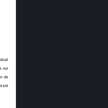
Us Part II Direction artistique : Ghost of
Tsushima Trame sonore et musique : Final
Fantasy VII Remake Design audio : The
Last of Us Part II Performance : Laura ...
tival
s sur
an de
t est