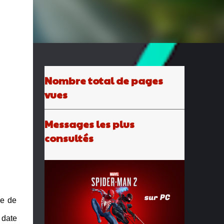
Nombre total de pages
vues
Messages les plus
consultés
se de
 date