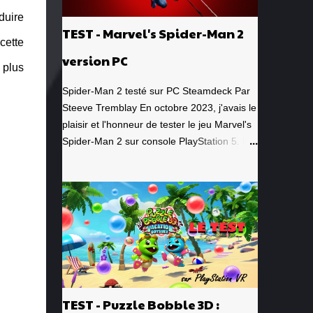
duire
TEST - Marvel's Spider-Man 2
cette
version PC
 plus
Spider-Man 2 testé sur PC Steamdeck Par
Steeve Tremblay En octobre 2023, j'avais le
plaisir et l'honneur de tester le jeu Marvel's
Spider-Man 2 sur console PlayStation 5. Un
jeu que j'avais grandement apprécié, de la
toute première minute à la grande finale
épique. À quel point j'avais apprécié mon
expérience? Je lui avais donné la
spectaculaire note de 10/10. Pour revoir
mon test, c'est par ici . Lorsque PlayStation
Canada nous a contacté il y a deux
semaines pour faire le test de la version PC,
laquelle a vu le jour le 30 janvier dernier, je
TEST - Puzzle Bobble 3D :
me suis tout de suite dit : Ça serait génial