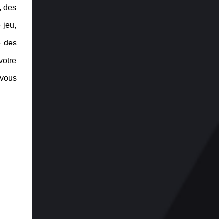
, des
 jeu,
e des
votre
 vous