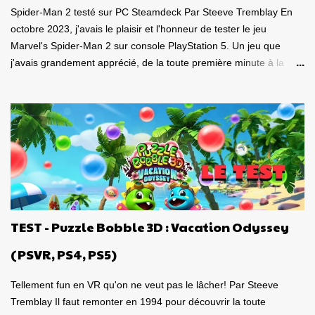
Spider-Man 2 testé sur PC Steamdeck Par Steeve Tremblay En
octobre 2023, j'avais le plaisir et l'honneur de tester le jeu
Marvel's Spider-Man 2 sur console PlayStation 5. Un jeu que
j'avais grandement apprécié, de la toute première minute à la
grande finale épique. À quel point j'avais apprécié mon
expérience? Je lui avais donné la spectaculaire note de 10/10.
Pour revoir mon test, c'est par ici . Lorsque PlayStation Canada
nous a contacté il y a deux semaines pour faire le test de la
version PC, laquelle a vu le jour le 30 janvier dernier, je me suis
tout de suite dit : Ça serait génial d'y retourner, mais de façon
portable! Ouiiii, vous l'aurez deviné, je suis plongé dans le test de
Marvel's Spider-Man 2 PC sur la portable de Valve, ma
Steamdeck. Précisons tout de suite que le jeu tourne bien sur
TEST - Puzzle Bobble 3D : Vacation Odyssey
Steamdeck . Je me suis dit que puisque le premier volet, ainsi
que l'aventure Miles Morales sont approuvés 100% par Valve
(PSVR, PS4, PS5)
pour la compatibilité St...
Tellement fun en VR qu'on ne veut pas le lâcher! Par Steeve
Tremblay Il faut remonter en 1994 pour découvrir la toute