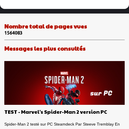
m
e
n
Nombre total de pages vues
t
1
5
6
4
0
8
3
a
i
Messages les plus consultés
r
e
s
TEST - Marvel's Spider-Man 2 version PC
Spider-Man 2 testé sur PC Steamdeck Par Steeve Tremblay En