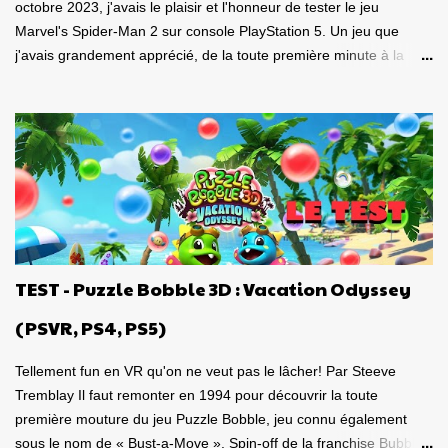
octobre 2023, j'avais le plaisir et l'honneur de tester le jeu
Marvel's Spider-Man 2 sur console PlayStation 5. Un jeu que
j'avais grandement apprécié, de la toute première minute à la
grande finale épique. À quel point j'avais apprécié mon
expérience? Je lui avais donné la spectaculaire note de 10/10.
Pour revoir mon test, c'est par ici . Lorsque PlayStation Canada
nous a contacté il y a deux semaines pour faire le test de la
version PC, laquelle a vu le jour le 30 janvier dernier, je me suis
tout de suite dit : Ça serait génial d'y retourner, mais de façon
portable! Ouiiii, vous l'aurez deviné, je suis plongé dans le test de
Marvel's Spider-Man 2 PC sur la portable de Valve, ma
Steamdeck. Précisons tout de suite que le jeu tourne bien sur
TEST - Puzzle Bobble 3D : Vacation Odyssey
Steamdeck . Je me suis dit que puisque le premier volet, ainsi
que l'aventure Miles Morales sont approuvés 100% par Valve
(PSVR, PS4, PS5)
pour la compatibilité St...
Tellement fun en VR qu'on ne veut pas le lâcher! Par Steeve
Tremblay Il faut remonter en 1994 pour découvrir la toute
première mouture du jeu Puzzle Bobble, jeu connu également
sous le nom de « Bust-a-Move ». Spin-off de la franchise Bubble