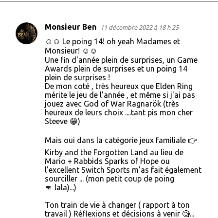
Monsieur Ben
11 décembre 2022 à 18 h 25
C
☺︎☺︎ Le poing 14! oh yeah Madames et
o
Monsieur! ☺︎☺︎
m
Une fin d'année plein de surprises, un Game
Awards plein de surprises et un poing 14
m
plein de surprises !
De mon coté , très heureux que Elden Ring
e
mérite le jeu de l'année , et même si j'ai pas
n
jouez avec God of War Ragnarök (très
heureux de leurs choix ....tant pis mon cher
t
Steeve 😁)
a
Mais oui dans la catégorie jeux familiale 👉
i
Kirby and the Forgotten Land au lieu de
r
Mario + Rabbids Sparks of Hope ou
e
l'excellent Switch Sports m'as fait également
sourciller ... (mon petit coup de poing
s
👊 lala)...)
Ton train de vie à changer ( rapport à ton
travail ) Réflexions et décisions à venir 🧐...