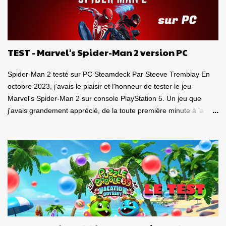
a
i
r
e
TEST - Marvel's Spider-Man 2 version PC
Spider-Man 2 testé sur PC Steamdeck Par Steeve Tremblay En
octobre 2023, j'avais le plaisir et l'honneur de tester le jeu
Marvel's Spider-Man 2 sur console PlayStation 5. Un jeu que
j'avais grandement apprécié, de la toute première minute à la
grande finale épique. À quel point j'avais apprécié mon
expérience? Je lui avais donné la spectaculaire note de 10/10.
Pour revoir mon test, c'est par ici . Lorsque PlayStation Canada
nous a contacté il y a deux semaines pour faire le test de la
version PC, laquelle a vu le jour le 30 janvier dernier, je me suis
tout de suite dit : Ça serait génial d'y retourner, mais de façon
portable! Ouiiii, vous l'aurez deviné, je suis plongé dans le test de
Marvel's Spider-Man 2 PC sur la portable de Valve, ma
Steamdeck. Précisons tout de suite que le jeu tourne bien sur