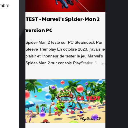
embre
TEST - Marvel's Spider-Man 2
version PC
Spider-Man 2 testé sur PC Steamdeck Par
Steeve Tremblay En octobre 2023, j'avais le
plaisir et l'honneur de tester le jeu Marvel's
Spider-Man 2 sur console PlayStation 5. Un
jeu que j'avais grandement apprécié, de la
toute première minute à la grande finale
épique. À quel point j'avais apprécié mon
expérience? Je lui avais donné la
spectaculaire note de 10/10. Pour revoir
mon test, c'est par ici . Lorsque PlayStation
Canada nous a contacté il y a deux
semaines pour faire le test de la version PC,
laquelle a vu le jour le 30 janvier dernier, je