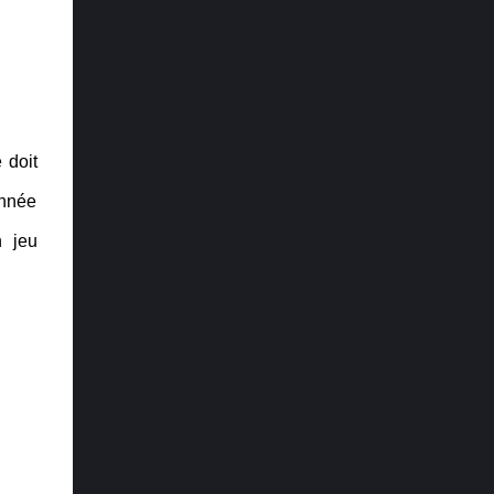
plus attendu : Elden Ring Récit : The Last of
Us Part II Direction artistique : Ghost of
Tsushima Trame sonore et musique : Final
Fantasy VII Remake Design audio : The
Last of Us Part II Performance : Laura ...
 doit
année
n jeu