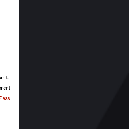
ue la
ement
Pass