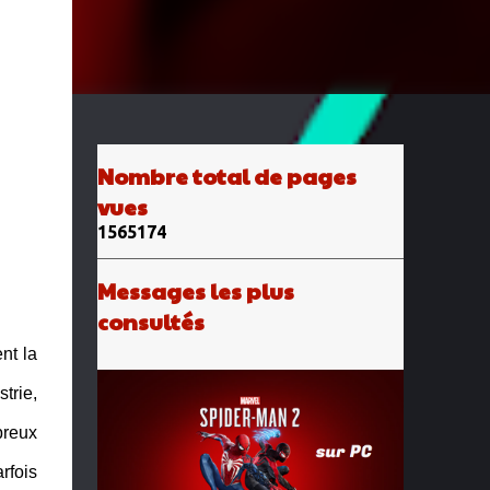
Nombre total de pages
vues
1
5
6
5
1
7
4
Messages les plus
consultés
nt la
trie,
breux
rfois