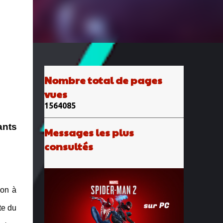
Nombre total de pages
vues
1
5
6
4
0
8
5
ants
Messages les plus
consultés
ion à
te du