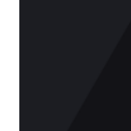
plus attendu : Elden Ring Récit : The Last of
Us Part II Direction artistique : Ghost of
Tsushima Trame sonore et musique : Final
Fantasy VII Remake Design audio : The
Last of Us Part II Performance : Laura ...