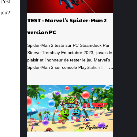
c'est
 jeu?
TEST - Marvel's Spider-Man 2
version PC
Spider-Man 2 testé sur PC Steamdeck Par
Steeve Tremblay En octobre 2023, j'avais le
plaisir et l'honneur de tester le jeu Marvel's
Spider-Man 2 sur console PlayStation 5. Un
jeu que j'avais grandement apprécié, de la
toute première minute à la grande finale
épique. À quel point j'avais apprécié mon
expérience? Je lui avais donné la
spectaculaire note de 10/10. Pour revoir
mon test, c'est par ici . Lorsque PlayStation
Canada nous a contacté il y a deux
semaines pour faire le test de la version PC,
laquelle a vu le jour le 30 janvier dernier, je