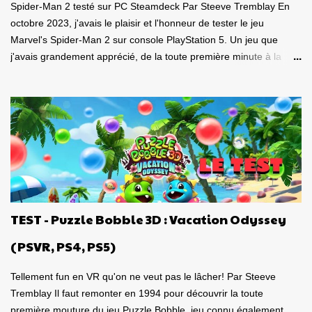
Spider-Man 2 testé sur PC Steamdeck Par Steeve Tremblay En
octobre 2023, j'avais le plaisir et l'honneur de tester le jeu
Marvel's Spider-Man 2 sur console PlayStation 5. Un jeu que
j'avais grandement apprécié, de la toute première minute à la
grande finale épique. À quel point j'avais apprécié mon
expérience? Je lui avais donné la spectaculaire note de 10/10.
Pour revoir mon test, c'est par ici . Lorsque PlayStation Canada
nous a contacté il y a deux semaines pour faire le test de la
version PC, laquelle a vu le jour le 30 janvier dernier, je me suis
tout de suite dit : Ça serait génial d'y retourner, mais de façon
portable! Ouiiii, vous l'aurez deviné, je suis plongé dans le test de
Marvel's Spider-Man 2 PC sur la portable de Valve, ma
Steamdeck. Précisons tout de suite que le jeu tourne bien sur
TEST - Puzzle Bobble 3D : Vacation Odyssey
Steamdeck . Je me suis dit que puisque le premier volet, ainsi
que l'aventure Miles Morales sont approuvés 100% par Valve
(PSVR, PS4, PS5)
pour la compatibilité St...
Tellement fun en VR qu'on ne veut pas le lâcher! Par Steeve
Tremblay Il faut remonter en 1994 pour découvrir la toute
première mouture du jeu Puzzle Bobble, jeu connu également