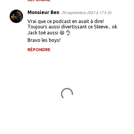
t
a
Monsieur Ben
20 septembre 2021 à 17 h 35
i
Vrai que ce podcast en avait à dire!
Toujours aussi divertissant ce Steeve... ok
r
Jack toé aussi 😆 👌
e
Bravo les boys!
s
RÉPONDRE