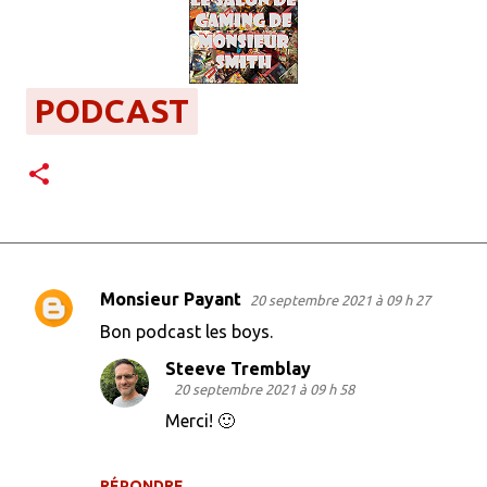
PODCAST
Monsieur Payant
20 septembre 2021 à 09 h 27
C
Bon podcast les boys.
o
Steeve Tremblay
m
20 septembre 2021 à 09 h 58
m
Merci! 🙂
e
n
RÉPONDRE