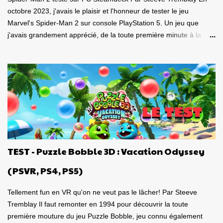
octobre 2023, j'avais le plaisir et l'honneur de tester le jeu
Marvel's Spider-Man 2 sur console PlayStation 5. Un jeu que
j'avais grandement apprécié, de la toute première minute à la
grande finale épique. À quel point j'avais apprécié mon
expérience? Je lui avais donné la spectaculaire note de 10/10.
Pour revoir mon test, c'est par ici . Lorsque PlayStation Canada
nous a contacté il y a deux semaines pour faire le test de la
version PC, laquelle a vu le jour le 30 janvier dernier, je me suis
tout de suite dit : Ça serait génial d'y retourner, mais de façon
portable! Ouiiii, vous l'aurez deviné, je suis plongé dans le test de
Marvel's Spider-Man 2 PC sur la portable de Valve, ma
Steamdeck. Précisons tout de suite que le jeu tourne bien sur
TEST - Puzzle Bobble 3D : Vacation Odyssey
Steamdeck . Je me suis dit que puisque le premier volet, ainsi
que l'aventure Miles Morales sont approuvés 100% par Valve
(PSVR, PS4, PS5)
pour la compatibilité St...
Tellement fun en VR qu'on ne veut pas le lâcher! Par Steeve
Tremblay Il faut remonter en 1994 pour découvrir la toute
première mouture du jeu Puzzle Bobble, jeu connu également