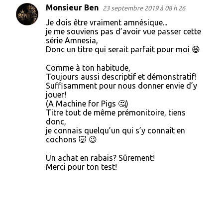
Monsieur Ben
23 septembre 2019 à 08 h 26
C
Je dois être vraiment amnésique...
o
je me souviens pas d’avoir vue passer cette
série Amnesia,
m
Donc un titre qui serait parfait pour moi 😆
m
Comme à ton habitude,
e
Toujours aussi descriptif et démonstratif!
n
Suffisamment pour nous donner envie d’y
jouer!
t
(A Machine for Pigs 🤔)
a
Titre tout de même prémonitoire, tiens
donc,
i
je connais quelqu’un qui s’y connaît en
r
cochons 🐷 😉
e
Un achat en rabais? Sûrement!
s
Merci pour ton test!